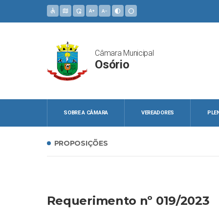
accessible
map
admin_panel_settings
text_increase
text_decrease
contrast
circle
Câmara Municipal
Osório
SOBRE A CÂMARA
VEREADORES
PLE
PROPOSIÇÕES
Requerimento nº 019/2023