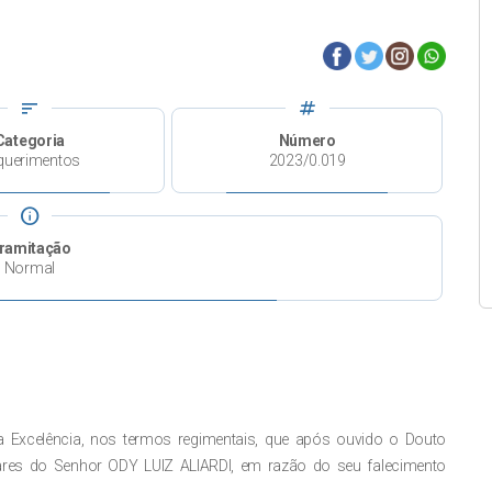
sort
tag
Categoria
Número
querimentos
2023/0.019
info
ramitação
Normal
Excelência, nos termos regimentais, que após ouvido o Douto
ares do Senhor ODY LUIZ ALIARDI, em razão do seu falecimento