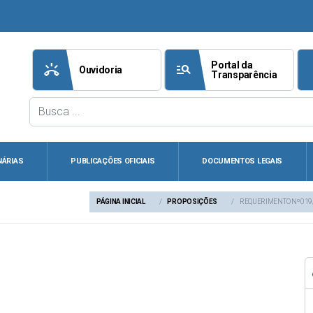
Portal da
ring_volume
manage_search
att
Ouvidoria
Transparência
NÁRIAS
PUBLICAÇÕES OFICIAIS
DOCUMENTOS LEGAIS
PÁGINA INICIAL
PROPOSIÇÕES
REQUERIMENTO Nº 019