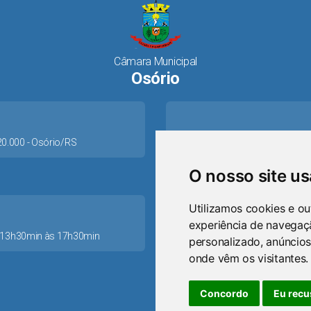
Câmara Municipal
Osório
520.000 - Osório/RS
O nosso site u
Utilizamos cookies e ou
experiência de navegaç
as 13h30min às 17h30min
personalizado, anúncios
ca
onde vêm os visitantes.
Concordo
Eu recu