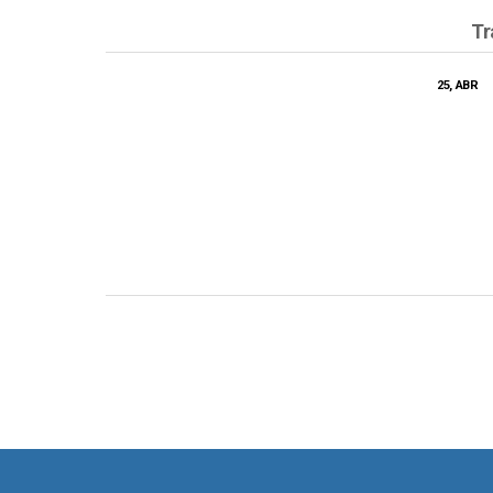
Tr
25, ABR