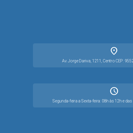
place
Av. Jorge Dariva, 1211, Centro CEP: 95
Schedule
Segunda-feira a Sexta-feira: 08h às 12h e d