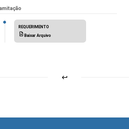
amitação
REQUERIMENTO
upload_file
Baixar Arquivo
keyboard_return