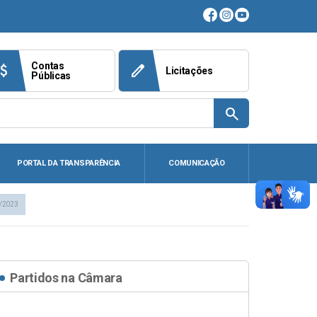
Contas
ach_money
edit
Licitações
Públicas
search
PORTAL DA TRANSPARÊNCIA
COMUNICAÇÃO
/2023
Partidos na Câmara