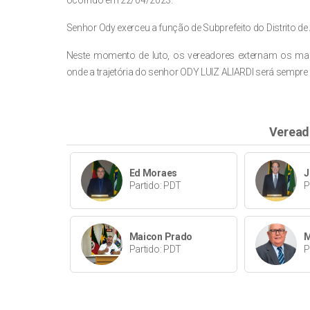
ocorrido em 22/04/2023.
Senhor Ody exerceu a função de Subprefeito do Distrito d
Neste momento de luto, os vereadores externam os mai
onde a trajetória do senhor ODY LUIZ ALIARDI será sempre
Veread
Ed Moraes
J
Partido: PDT
P
Maicon Prado
M
Partido: PDT
P