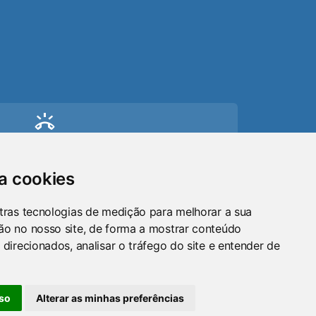
ring_volume
Telefone
(51) 9 8024-0884
sa cookies
mail
tras tecnologias de medição para melhorar a sua
ão no nosso site, de forma a mostrar conteúdo
Email
 direcionados, analisar o tráfego do site e entender de
maraosorio@gmail.com
so
Alterar as minhas preferências