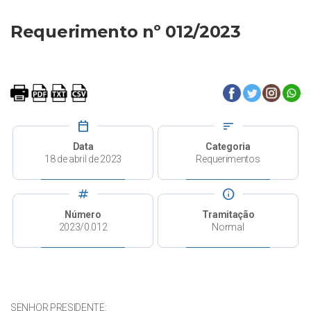
Requerimento nº 012/2023
calendar_today
sort
Data
Categoria
18 de abril de 2023
Requerimentos
tag
info
Número
Tramitação
2023/0.012
Normal
SENHOR PRESIDENTE: