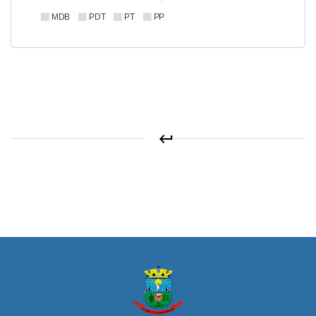
MDB
PDT
PT
PP
keyboard_return