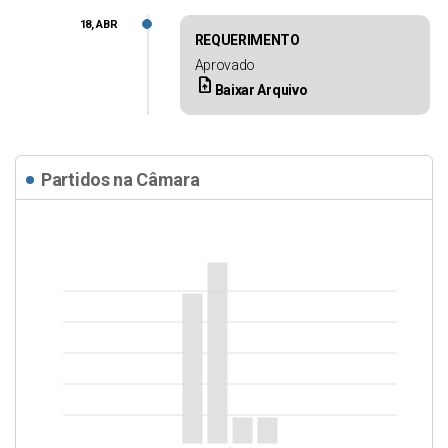
18, ABR
REQUERIMENTO
Aprovado
upload_file
Baixar Arquivo
Partidos na Câmara