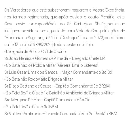
Os Vereadores que este subscrevem, requerem a Vossa Excelência,
nos termos regimentais, que após ouvido o douto Plenário, esta
Casa envie correspondência ao Sr. Cmt e/ou Chefe, para que
indiquem servidor a ser agraciado com Voto de Congratulações de
“Honraria da Segurança Pública Destaque” do ano 2022, com fulcro
na Lei Municipal 6.399/2020, todos neste município.
- Delegacia de Polícia Civil de Osório
Sr João Henrique Gomes de Almeida – Delegado Chefe DP
- 8o Batalhão de Policia Militar “General Emílio Esteves”
Sr Luis Cesar Lima dos Santos – Major Comandante do 8o Btl
- 3o Batalhão Rodoviário Brigada Militar
Sr Diego Caetano de Souza – Capitão Comandante 3o BRBM
- 2o Pelotão/1a Cia do 1o Batalhão Ambiental da Brigada Militar
Sra Morgana Pereira – Capitã Comandante 1a Cia
- 2o Pelotão/1a Cia do 9o BBM
Sr Valdecir Ambrosio – Tenente Comandante do 2o Pelotão BBM