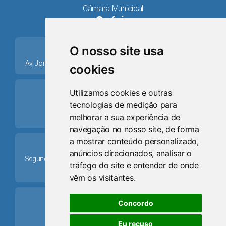
Câmara Municipal
Osório
place
O nosso site usa
Av. Jorge Dariva, 1211, Centro CEP: 95520.000 - Osório/RS
cookies
ring_volume
Utilizamos cookies e outras
tecnologias de medição para
Telefone
melhorar a sua experiência de
(51) 9 8024-0884
navegação no nosso site, de forma
a mostrar conteúdo personalizado,
Schedule
anúncios direcionados, analisar o
Segunda-feira a Sexta-feira: 08h às 12h e das 13h30min às
tráfego do site e entender de onde
17h30min
vêm os visitantes.
mail
Concordo
Email
Eu recuso
camaraosorio@gmail.com