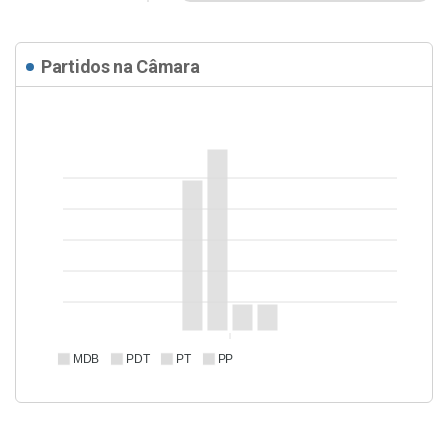
Partidos na Câmara
MDB
PDT
PT
PP