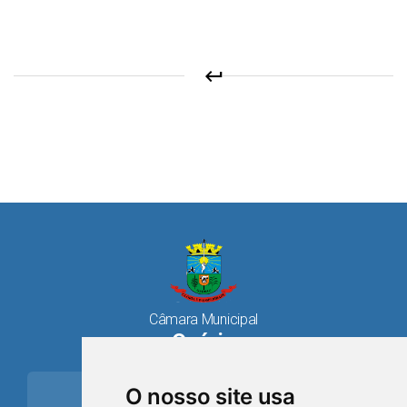
keyboard_return
Câmara Municipal
Osório
place
O nosso site usa