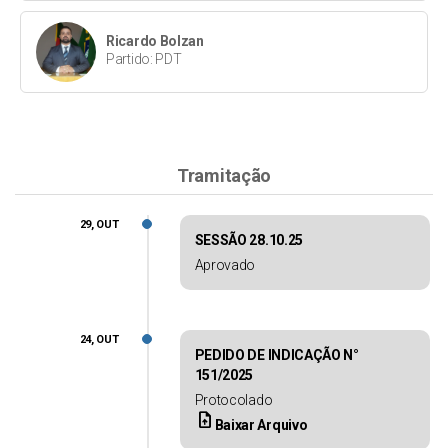
Ricardo Bolzan
Partido: PDT
Tramitação
29, OUT
SESSÃO 28.10.25
Aprovado
24, OUT
PEDIDO DE INDICAÇÃO N°
151/2025
Protocolado
upload_file
Baixar Arquivo