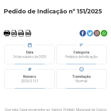
Pedido de Indicação nº 151/2025
calendar_today
sort
Data
Categoria
24 de outubro de 2025
Pedidos de Indicação
tag
info
Número
Tramitação
2025/0.151
Normal
Que esta Casa encaminhe ao Senhor Prefeito Municipal de Osório,