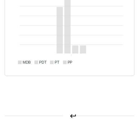
MDB
PDT
PT
PP
keyboard_return