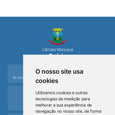
Câmara Municipal
Osório
place
O nosso site usa
Av. Jorge Dariva, 1211, Centro CEP: 95520.000 - Osório/RS
cookies
ring_volume
Utilizamos cookies e outras
tecnologias de medição para
Telefone
melhorar a sua experiência de
(51) 9 8024-0884
navegação no nosso site, de forma