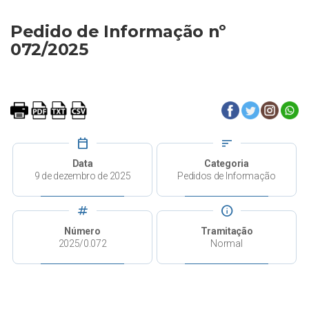
Pedido de Informação nº
072/2025
calendar_today
sort
Data
Categoria
9 de dezembro de 2025
Pedidos de Informação
tag
info
Número
Tramitação
2025/0.072
Normal