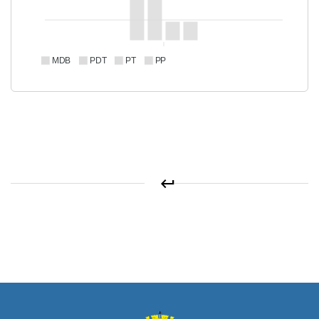
MDB
PDT
PT
PP
keyboard_return