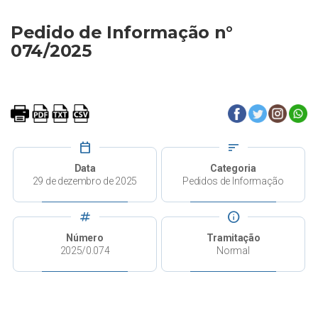
Pedido de Informação n°
074/2025
calendar_today
sort
Data
Categoria
29 de dezembro de 2025
Pedidos de Informação
tag
info
Número
Tramitação
2025/0.074
Normal