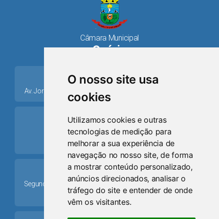
Câmara Municipal
Osório
place
O nosso site usa
Av. Jorge Dariva, 1211, Centro CEP: 95520.000 - Osório/RS
cookies
ring_volume
Utilizamos cookies e outras
tecnologias de medição para
Telefone
melhorar a sua experiência de
(51) 9 8024-0884
navegação no nosso site, de forma
a mostrar conteúdo personalizado,
Schedule
anúncios direcionados, analisar o
Segunda-feira a Sexta-feira: 08h às 12h e das 13h30min às
tráfego do site e entender de onde
17h30min
vêm os visitantes.