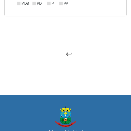
MDB
PDT
PT
PP
keyboard_return