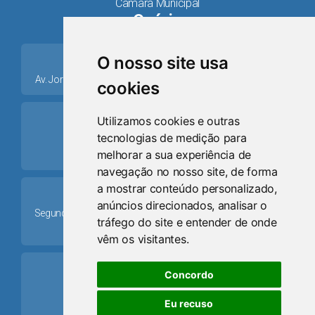
Câmara Municipal
Osório
place
O nosso site usa
Av. Jorge Dariva, 1211, Centro CEP: 95520.000 - Osório/RS
cookies
ring_volume
Utilizamos cookies e outras
tecnologias de medição para
Telefone
melhorar a sua experiência de
(51) 9 8024-0884
navegação no nosso site, de forma
a mostrar conteúdo personalizado,
Schedule
anúncios direcionados, analisar o
Segunda-feira a Sexta-feira: 08h às 12h e das 13h30min às
tráfego do site e entender de onde
17h30min
vêm os visitantes.
mail
Concordo
Email
Eu recuso
camaraosorio@gmail.com