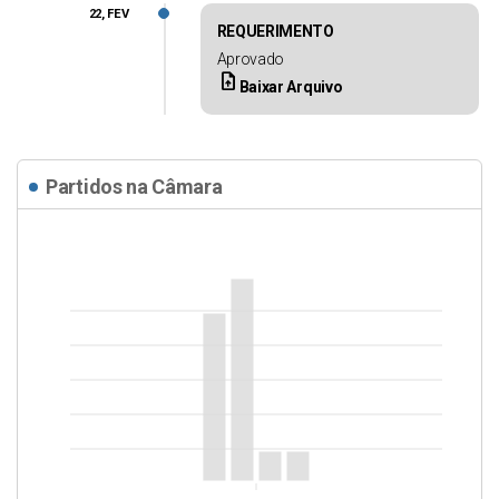
22, FEV
REQUERIMENTO
Aprovado
upload_file
Baixar Arquivo
Partidos na Câmara