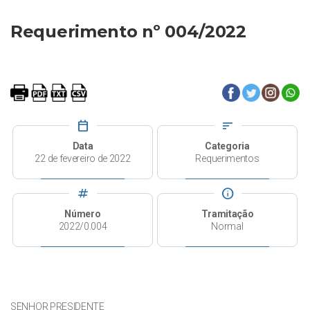
Requerimento nº 004/2022
calendar_today
sort
Data
Categoria
22 de fevereiro de 2022
Requerimentos
tag
info
Número
Tramitação
2022/0.004
Normal
SENHOR PRESIDENTE