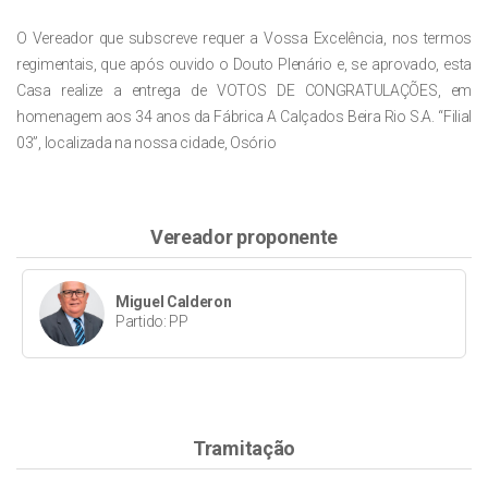
O
Vereador
que
subscreve
requer
a
Vossa
Excelência,
nos
termos
regimentais,
que
após
ouvido
o
Douto
Plenário
e,
se
aprovado,
esta
Casa
realize
a
entrega
de
VOTOS
DE
CONGRATULAÇÕES
,
em
homenagem
aos
34 anos
da Fábrica
A Calçados Beira Rio S.A
. “Filial
03”, localizada na nossa cidade, Osório
Vereador proponente
Miguel Calderon
Partido: PP
Tramitação