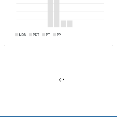
MDB
PDT
PT
PP
keyboard_return