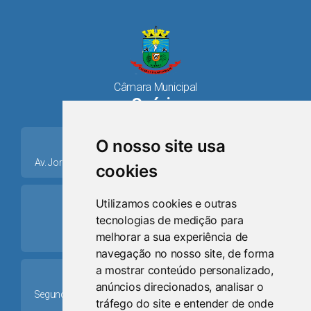
Câmara Municipal
Osório
place
O nosso site usa
Av. Jorge Dariva, 1211, Centro CEP: 95520.000 - Osório/RS
cookies
ring_volume
Utilizamos cookies e outras
tecnologias de medição para
Telefone
melhorar a sua experiência de
(51) 9 8024-0884
navegação no nosso site, de forma
a mostrar conteúdo personalizado,
Schedule
anúncios direcionados, analisar o
Segunda-feira a Sexta-feira: 08h às 12h e das 13h30min às
tráfego do site e entender de onde