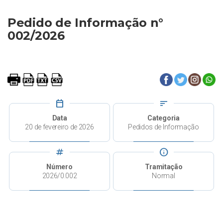
Pedido de Informação n°
002/2026
calendar_today
sort
Data
Categoria
20 de fevereiro de 2026
Pedidos de Informação
tag
info
Número
Tramitação
2026/0.002
Normal