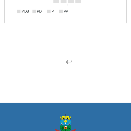
MDB
PDT
PT
PP
keyboard_return