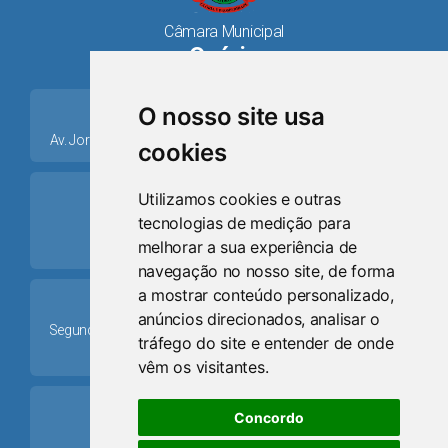
Câmara Municipal
Osório
place
O nosso site usa
Av. Jorge Dariva, 1211, Centro CEP: 95520.000 - Osório/RS
cookies
ring_volume
Utilizamos cookies e outras
tecnologias de medição para
Telefone
melhorar a sua experiência de
(51) 9 8024-0884
navegação no nosso site, de forma
a mostrar conteúdo personalizado,
Schedule
anúncios direcionados, analisar o
Segunda-feira a Sexta-feira: 08h às 12h e das 13h30min às
tráfego do site e entender de onde
17h30min
vêm os visitantes.
mail
Concordo
Email