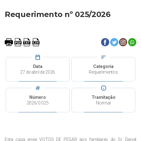
Requerimento nº 025/2026
calendar_today
sort
Data
Categoria
27 de abril de 2026
Requerimentos
tag
info
Número
Tramitação
2026/0.025
Normal
Esta casa envie VOTOS DE PESAR aos familiares do Sr. Daniel