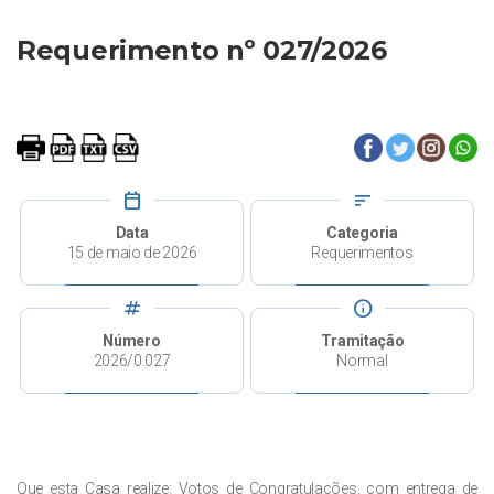
Requerimento nº 027/2026
calendar_today
sort
Data
Categoria
15 de maio de 2026
Requerimentos
tag
info
Número
Tramitação
2026/0.027
Normal
Que esta Casa realize: Votos de Congratulações, com entrega de