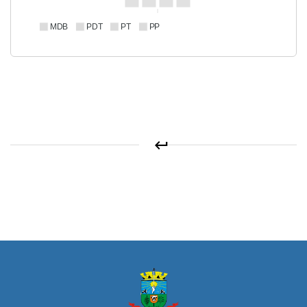
MDB
PDT
PT
PP
keyboard_return