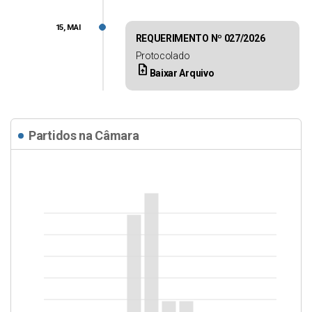
15, MAI
REQUERIMENTO Nº 027/2026
Protocolado
upload_file
Baixar Arquivo
Partidos na Câmara