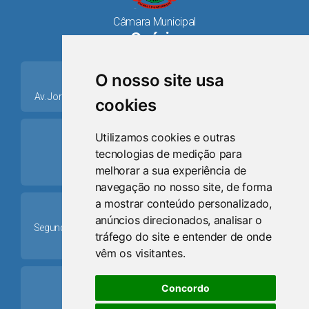
Câmara Municipal
Osório
place
O nosso site usa
Av. Jorge Dariva, 1211, Centro CEP: 95520.000 - Osório/RS
cookies
ring_volume
Utilizamos cookies e outras
tecnologias de medição para
Telefone
melhorar a sua experiência de
(51) 9 8024-0884
navegação no nosso site, de forma
a mostrar conteúdo personalizado,
Schedule
anúncios direcionados, analisar o
Segunda-feira a Sexta-feira: 08h às 12h e das 13h30min às
tráfego do site e entender de onde
17h30min
vêm os visitantes.
mail
Concordo
Email