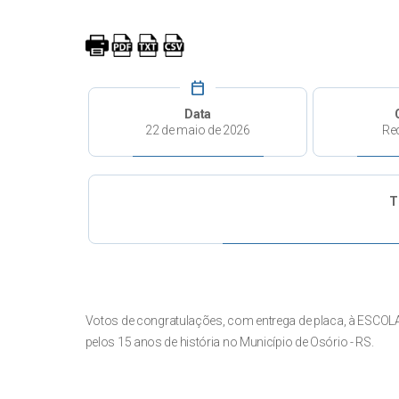
calendar_today
Data
22 de maio de 2026
Re
T
Votos de congratulações, com entrega de placa, à ESC
pelos 15 anos de história no Município de Osório - RS.