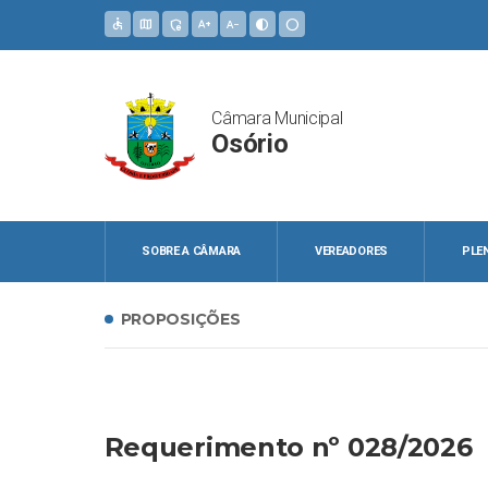
accessible
map
admin_panel_settings
text_increase
text_decrease
contrast
circle
Câmara Municipal
Osório
SOBRE A CÂMARA
VEREADORES
PLE
PROPOSIÇÕES
Requerimento nº 028/2026