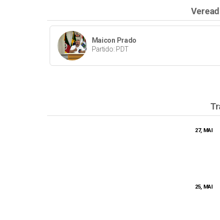
Veread
Maicon Prado
Partido: PDT
Tr
27, MAI
25, MAI