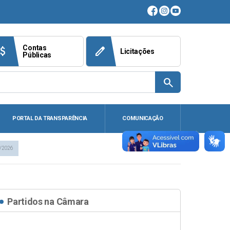
Contas
ach_money
edit
Licitações
Públicas
search
PORTAL DA TRANSPARÊNCIA
COMUNICAÇÃO
/2026
Partidos na Câmara