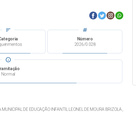
sort
tag
Categoria
Número
querimentos
2026/0.028
info
ramitação
Normal
OLA MUNICIPAL DE EDUCAÇÃO INFANTIL LEONEL DE MOURA BRIZOLA ,