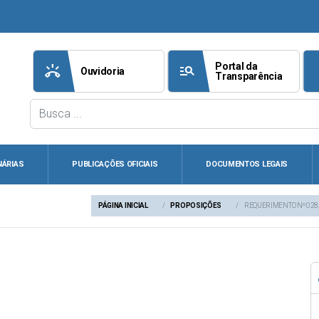
Portal da
ring_volume
manage_search
att
Ouvidoria
Transparência
NÁRIAS
PUBLICAÇÕES OFICIAIS
DOCUMENTOS LEGAIS
PÁGINA INICIAL
PROPOSIÇÕES
REQUERIMENTO Nº 028