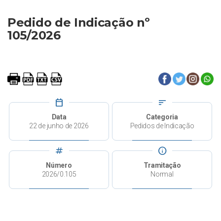
Pedido de Indicação nº
105/2026
calendar_today
sort
Data
Categoria
22 de junho de 2026
Pedidos de Indicação
tag
info
Número
Tramitação
2026/0.105
Normal