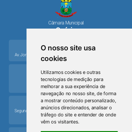
Câmara Municipal
Osório
place
O nosso site usa
Av. Jorge Dariva, 1211, Centro CEP: 95520.000 - Osório/RS
cookies
ring_volume
Utilizamos cookies e outras
tecnologias de medição para
Telefone
melhorar a sua experiência de
(51) 9 8024-0884
navegação no nosso site, de forma
a mostrar conteúdo personalizado,
Schedule
anúncios direcionados, analisar o
Segunda-feira a Sexta-feira: 08h às 12h e das 13h30min às
tráfego do site e entender de onde
17h30min
vêm os visitantes.