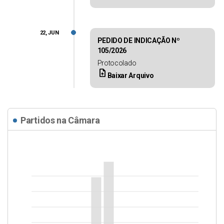
22, JUN
PEDIDO DE INDICAÇÃO Nº
105/2026
Protocolado
upload_file
Baixar Arquivo
Partidos na Câmara