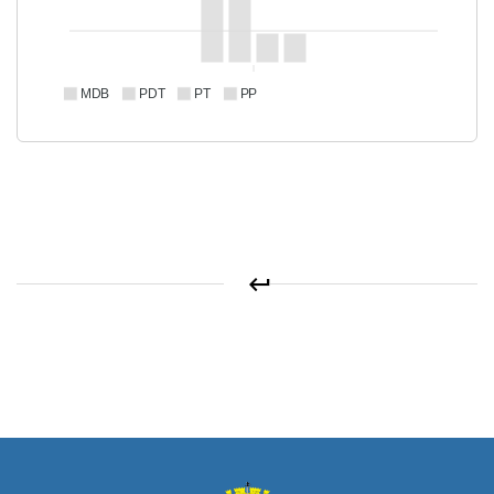
MDB
PDT
PT
PP
keyboard_return