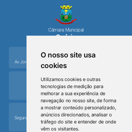
Câmara Municipal
Osório
place
O nosso site usa
Av. Jorge Dariva, 1211, Centro CEP: 95520.000 - Osório/RS
cookies
ring_volume
Utilizamos cookies e outras
tecnologias de medição para
Telefone
melhorar a sua experiência de
(51) 9 8024-0884
navegação no nosso site, de forma
a mostrar conteúdo personalizado,
Schedule
anúncios direcionados, analisar o
Segunda-feira a Sexta-feira: 08h às 12h e das 13h30min às
tráfego do site e entender de onde
17h30min
vêm os visitantes.