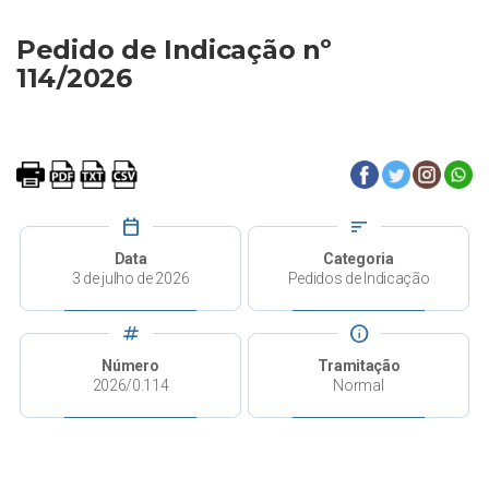
Pedido de Indicação nº
114/2026
calendar_today
sort
Data
Categoria
3 de julho de 2026
Pedidos de Indicação
tag
info
Número
Tramitação
2026/0.114
Normal