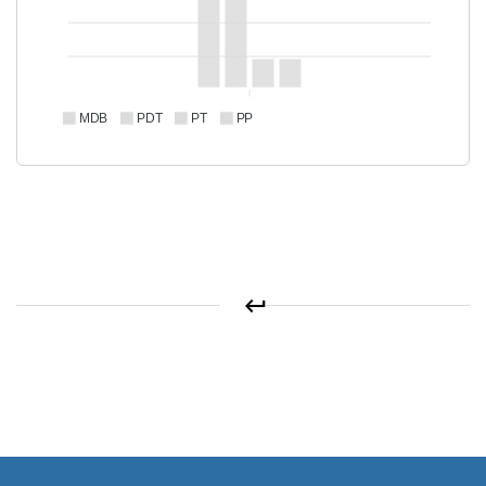
MDB
PDT
PT
PP
keyboard_return