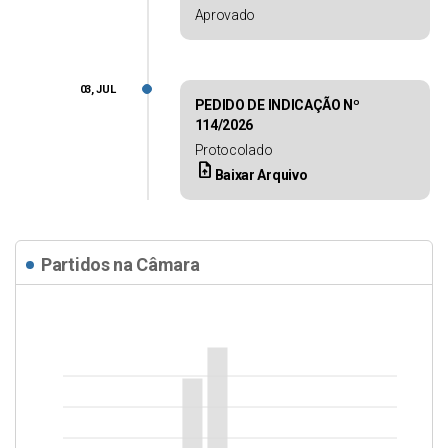
Aprovado
03, JUL
PEDIDO DE INDICAÇÃO Nº
114/2026
Protocolado
upload_file
Baixar Arquivo
Partidos na Câmara