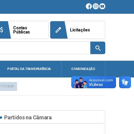
Contas
ach_money
edit
Licitações
Públicas
search
PORTAL DA TRANSPARÊNCIA
COMUNICAÇÃO
º 117/2026
Partidos na Câmara