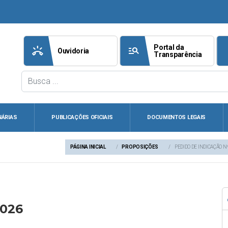
Portal da
ring_volume
manage_search
att
Ouvidoria
Transparência
NÁRIAS
PUBLICAÇÕES OFICIAIS
DOCUMENTOS LEGAIS
PÁGINA INICIAL
PROPOSIÇÕES
PEDIDO DE INDICAÇÃO N
2026