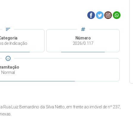
sort
tag
Categoria
Número
os de Indicação
2026/0.117
info
ramitação
Normal
Rua Luiz Bernardino da Silva Netto, em frente ao imóvel de nº 237,
nexas.