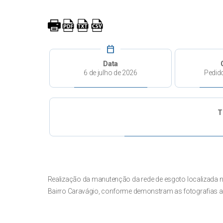
calendar_today
Data
6 de julho de 2026
Pedid
T
Realização da manutenção da rede de esgoto localizada na 
Bairro Caravágio, conforme demonstram as fotografias a