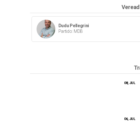
Veread
Dudu Pellegrini
Partido: MDB
Tr
08, JUL
06, JUL