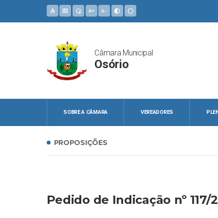
accessible
map
admin_panel_settings
text_increase
text_decrease
contrast
circle
Câmara Municipal
Osório
SOBRE A CÂMARA
VEREADORES
PLE
PROPOSIÇÕES
Pedido de Indicação nº 117/