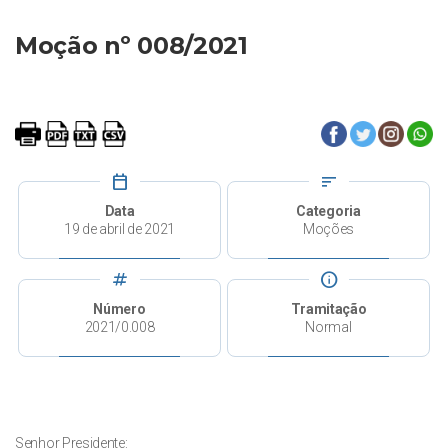
Moção nº 008/2021
calendar_today
sort
Data
Categoria
19 de abril de 2021
Moções
tag
info
Número
Tramitação
2021/0.008
Normal
Senhor Presidente: