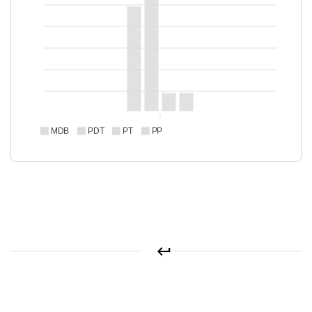
MDB
PDT
PT
PP
keyboard_return