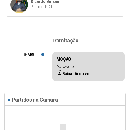
Ricardo Bolzan
Partido: PDT
Tramitação
19, ABR
MOÇÃO
Aprovado
upload_file
Baixar Arquivo
Partidos na Câmara