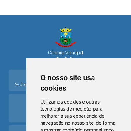
Câmara Municipal
Osório
place
O nosso site usa
Av. Jorge Dariva, 1211, Centro CEP: 95520.000 - Osório/RS
cookies
ring_volume
Utilizamos cookies e outras
tecnologias de medição para
Telefone
melhorar a sua experiência de
(51) 9 8024-0884
navegação no nosso site, de forma
a mostrar conteúdo personalizado,