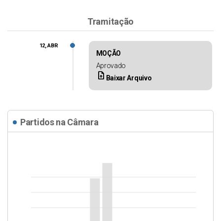
Tramitação
12, ABR
MOÇÃO
Aprovado
upload_file
Baixar Arquivo
Partidos na Câmara