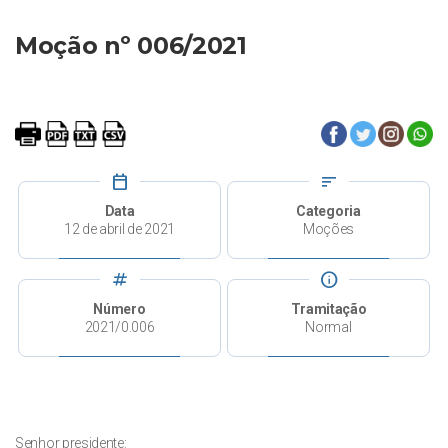
Moção nº 006/2021
calendar_today
sort
Data
Categoria
12 de abril de 2021
Moções
tag
info
Número
Tramitação
2021/0.006
Normal
Senhor presidente: