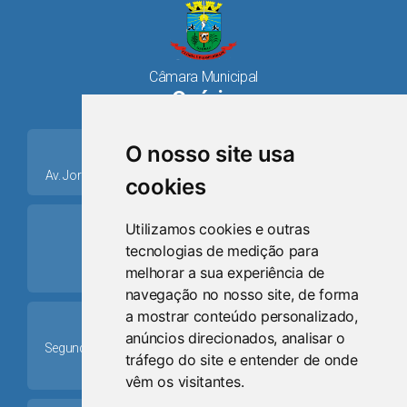
Câmara Municipal
Osório
place
O nosso site usa
Av. Jorge Dariva, 1211, Centro CEP: 95520.000 - Osório/RS
cookies
ring_volume
Utilizamos cookies e outras
tecnologias de medição para
Telefone
melhorar a sua experiência de
(51) 9 8024-0884
navegação no nosso site, de forma
a mostrar conteúdo personalizado,
Schedule
anúncios direcionados, analisar o
Segunda-feira a Sexta-feira: 08h às 12h e das 13h30min às
tráfego do site e entender de onde
17h30min
vêm os visitantes.