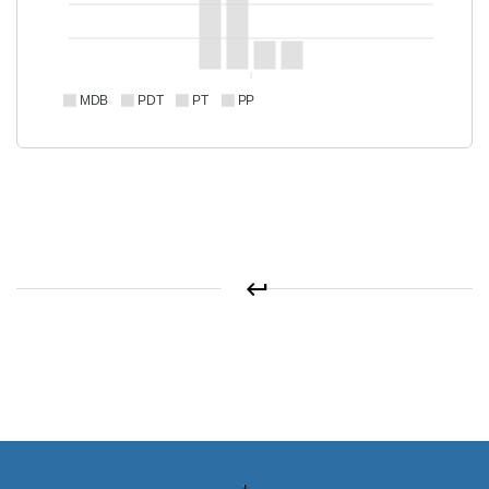
MDB
PDT
PT
PP
keyboard_return