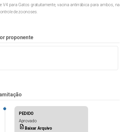
e
V4 para Gatos gratuitamente,
vacina
antirrábica para ambos,
na
ontrole de
zoonoses.
or proponente
amitação
PEDIDO
Aprovado
upload_file
Baixar Arquivo