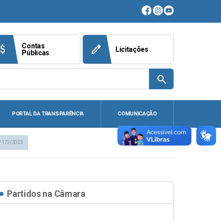
Contas
ach_money
edit
Licitações
Públicas
search
PORTAL DA TRANSPARÊNCIA
COMUNICAÇÃO
º 172/2023
Partidos na Câmara