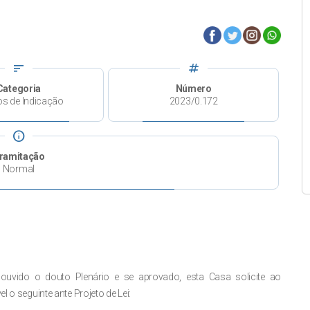
sort
tag
Categoria
Número
os de Indicação
2023/0.172
info
ramitação
Normal
ouvido o douto Plenário e se
aprovado, esta Casa solicite ao
el o seguinte
ante Projeto de Lei: