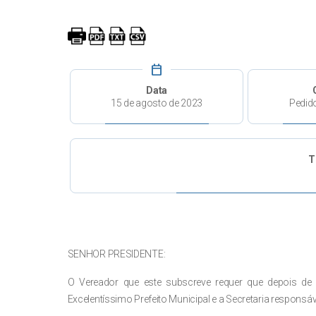
calendar_today
Data
15 de agosto de 2023
Pedid
T
SENHOR PRESIDENTE:
O Vereador que este subscreve requer que depois de 
Excelentíssimo Prefeito Municipal e a Secretaria responsáv