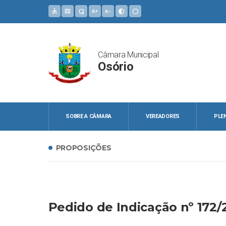
accessible
map
admin_panel_settings
text_increase
text_decrease
contrast
circle
Câmara Municipal
Osório
SOBRE A CÂMARA
VEREADORES
PLE
PROPOSIÇÕES
Pedido de Indicação nº 172/