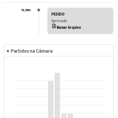
16, MAI
PEDIDO
Aprovado
upload_file
Baixar Arquivo
Partidos na Câmara