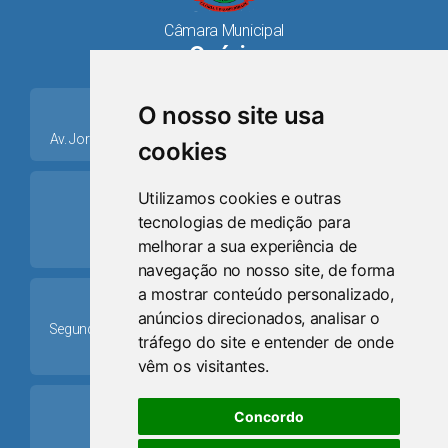
Câmara Municipal
Osório
place
O nosso site usa
Av. Jorge Dariva, 1211, Centro CEP: 95520.000 - Osório/RS
cookies
ring_volume
Utilizamos cookies e outras
tecnologias de medição para
Telefone
melhorar a sua experiência de
(51) 9 8024-0884
navegação no nosso site, de forma
a mostrar conteúdo personalizado,
Schedule
anúncios direcionados, analisar o
Segunda-feira a Sexta-feira: 08h às 12h e das 13h30min às
tráfego do site e entender de onde
17h30min
vêm os visitantes.
mail
Concordo
Email