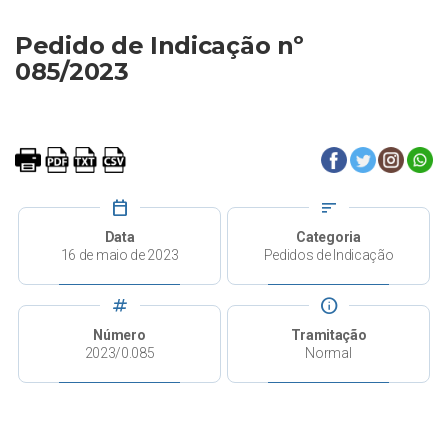
Pedido de Indicação nº
085/2023
calendar_today
sort
Data
Categoria
16 de maio de 2023
Pedidos de Indicação
tag
info
Número
Tramitação
2023/0.085
Normal