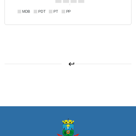
MDB
PDT
PT
PP
keyboard_return