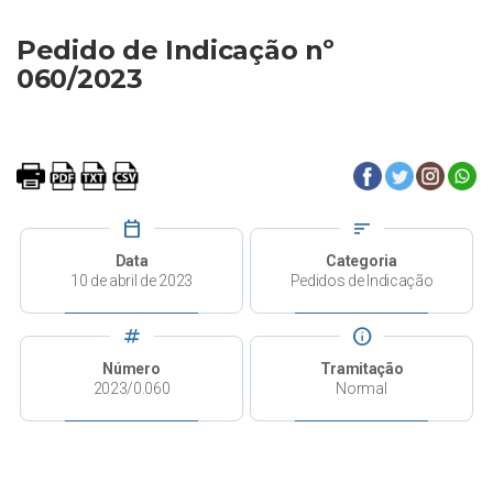
Pedido de Indicação nº
060/2023
calendar_today
sort
Data
Categoria
10 de abril de 2023
Pedidos de Indicação
tag
info
Número
Tramitação
2023/0.060
Normal