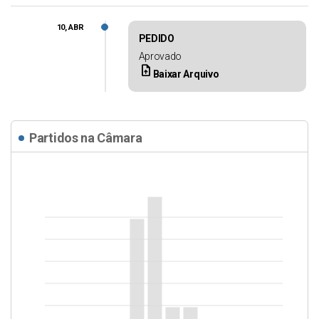
10, ABR
PEDIDO
Aprovado
upload_file
Baixar Arquivo
Partidos na Câmara