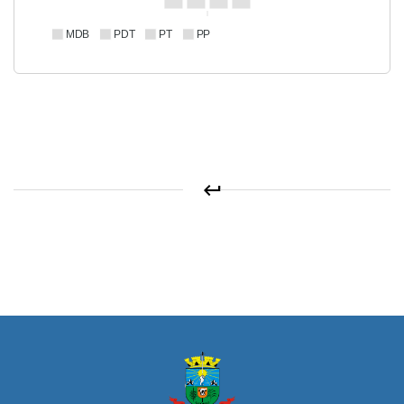
MDB
PDT
PT
PP
keyboard_return