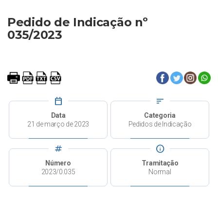
Pedido de Indicação nº
035/2023
calendar_today
sort
Data
Categoria
21 de março de 2023
Pedidos de Indicação
tag
info
Número
Tramitação
2023/0.035
Normal