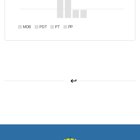
MDB
PDT
PT
PP
keyboard_return