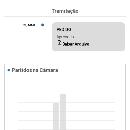
Tramitação
21, MAR
PEDIDO
Aprovado
upload_file
Baixar Arquivo
Partidos na Câmara