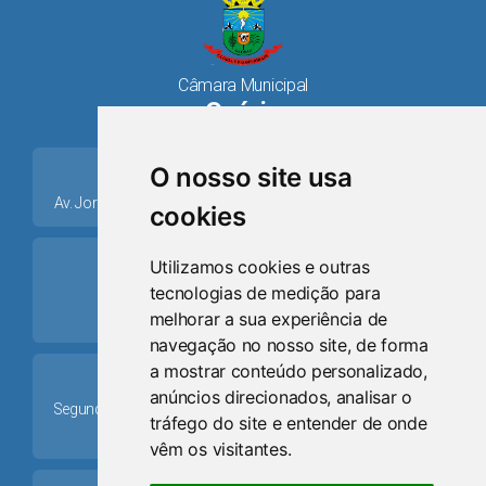
Câmara Municipal
Osório
place
O nosso site usa
Av. Jorge Dariva, 1211, Centro CEP: 95520.000 - Osório/RS
cookies
ring_volume
Utilizamos cookies e outras
tecnologias de medição para
Telefone
melhorar a sua experiência de
(51) 9 8024-0884
navegação no nosso site, de forma
a mostrar conteúdo personalizado,
Schedule
anúncios direcionados, analisar o
Segunda-feira a Sexta-feira: 08h às 12h e das 13h30min às
tráfego do site e entender de onde
17h30min
vêm os visitantes.