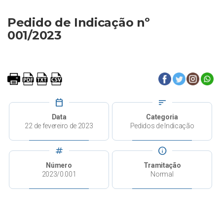
Pedido de Indicação nº
001/2023
calendar_today
sort
Data
Categoria
22 de fevereiro de 2023
Pedidos de Indicação
tag
info
Número
Tramitação
2023/0.001
Normal