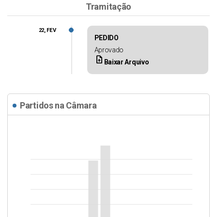
Tramitação
22, FEV
PEDIDO
Aprovado
upload_file
Baixar Arquivo
Partidos na Câmara