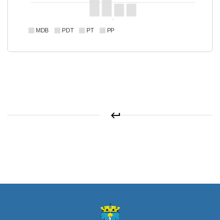
MDB
PDT
PT
PP
keyboard_return