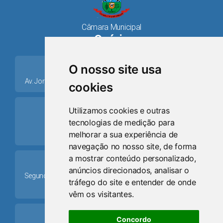
Câmara Municipal
Osório
place
O nosso site usa
Av. Jorge Dariva, 1211, Centro CEP: 95520.000 - Osório/RS
cookies
ring_volume
Utilizamos cookies e outras
tecnologias de medição para
Telefone
melhorar a sua experiência de
(51) 9 8024-0884
navegação no nosso site, de forma
a mostrar conteúdo personalizado,
Schedule
anúncios direcionados, analisar o
Segunda-feira a Sexta-feira: 08h às 12h e das 13h30min às
tráfego do site e entender de onde
17h30min
vêm os visitantes.
mail
Concordo