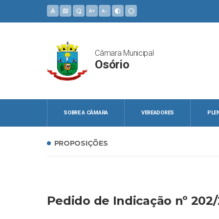
accessible
map
admin_panel_settings
text_increase
text_decrease
contrast
circle
Câmara Municipal
Osório
SOBRE A CÂMARA
VEREADORES
PLE
PROPOSIÇÕES
Pedido de Indicação nº 202