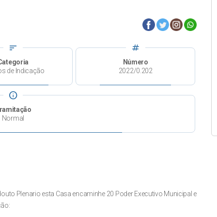
sort
tag
Categoria
Número
os de Indicação
2022/0.202
info
ramitação
Normal
douto Plenario esta Casa encaminhe 20 Poder Executivo Municipal e
ção: