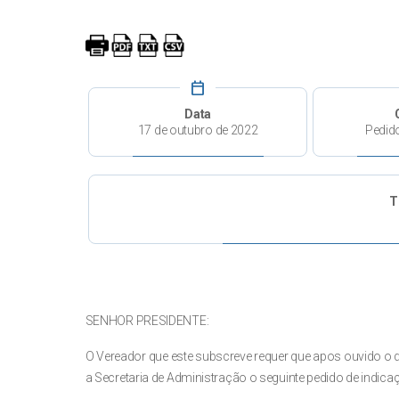
calendar_today
Data
17 de outubro de 2022
Pedid
T
SENHOR PRESIDENTE:
O Vereador que este subscreve requer que apos ouvido o 
a Secretaria de Administração o seguinte pedido de indica