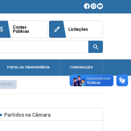
Contas
ach_money
edit
Licitações
Públicas
search
PORTAL DA TRANSPARÊNCIA
COMUNICAÇÃO
º 202/2022
Partidos na Câmara