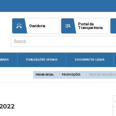
Portal da
ring_volume
manage_search
att
Ouvidoria
Transparência
NÁRIAS
PUBLICAÇÕES OFICIAIS
DOCUMENTOS LEGAIS
PÁGINA INICIAL
PROPOSIÇÕES
PEDIDO DE INDICAÇÃO N
/2022