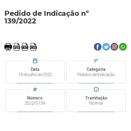
Pedido de Indicação nº
139/2022
calendar_today
sort
Data
Categoria
19 de julho de 2022
Pedidos de Indicação
tag
info
Número
Tramitação
2022/0.139
Normal