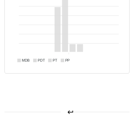
MDB
PDT
PT
PP
keyboard_return