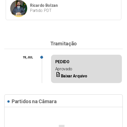
Ricardo Bolzan
Partido: PDT
Tramitação
19, JUL
PEDIDO
Aprovado
upload_file
Baixar Arquivo
Partidos na Câmara