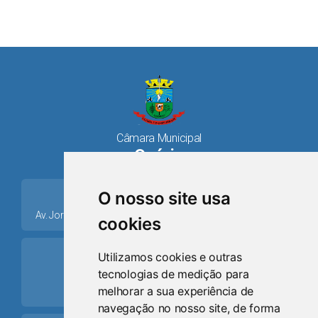
Câmara Municipal
Osório
place
O nosso site usa
Av. Jorge Dariva, 1211, Centro CEP: 95520.000 - Osório/RS
cookies
ring_volume
Utilizamos cookies e outras
tecnologias de medição para
Telefone
melhorar a sua experiência de
(51) 9 8024-0884
navegação no nosso site, de forma