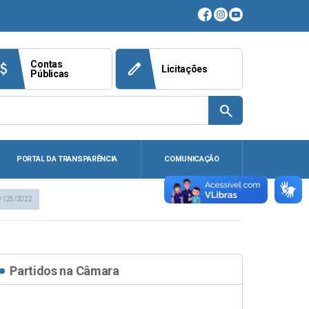
Contas
ach_money
edit
Licitações
Públicas
search
PORTAL DA TRANSPARÊNCIA
COMUNICAÇÃO
º 125/2022
Partidos na Câmara