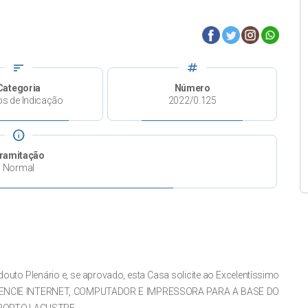
sort
tag
Categoria
Número
os de Indicação
2022/0.125
info
ramitação
Normal
outo Plenário e, se aprovado, esta Casa solicite ao Excelentíssimo
ROVIDENCIE INTERNET, COMPUTADOR E IMPRESSORA PARA A BASE DO