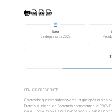
calendar_today
Data
28 de junho de 2022
Pedid
T
SENHOR PRESIDENTE:
O Vereador que este subscreve requer que após ouvido o d
Prefeito Municipal e a Secretaria competente que: P