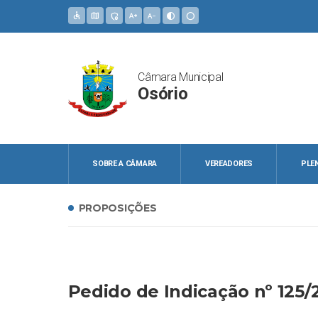
accessible
map
admin_panel_settings
text_increase
text_decrease
contrast
circle
Câmara Municipal
Osório
SOBRE A CÂMARA
VEREADORES
PLE
PROPOSIÇÕES
Pedido de Indicação nº 125/