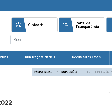
Portal da
ring_volume
manage_search
att
Ouvidoria
Transparência
NÁRIAS
PUBLICAÇÕES OFICIAIS
DOCUMENTOS LEGAIS
PÁGINA INICIAL
PROPOSIÇÕES
PEDIDO DE INDICAÇÃO N
2022