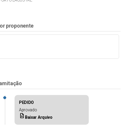
 PORTO LACUSTRE
or proponente
amitação
PEDIDO
Aprovado
upload_file
Baixar Arquivo