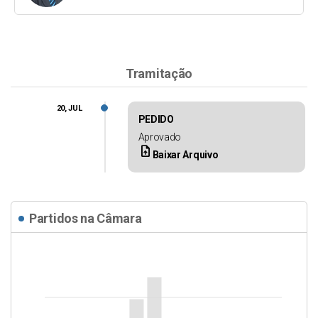
Tramitação
20, JUL
PEDIDO
Aprovado
upload_file
Baixar Arquivo
Partidos na Câmara