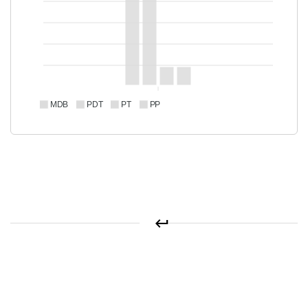
MDB
PDT
PT
PP
keyboard_return