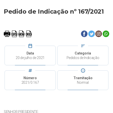
Pedido de Indicação nº 167/2021
calendar_today
sort
Data
Categoria
20 de julho de 2021
Pedidos de Indicação
tag
info
Número
Tramitação
2021/0.167
Normal
SENHOR PRESIDENTE: