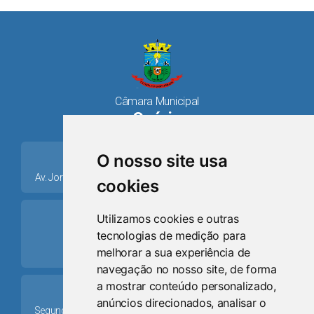
Câmara Municipal
Osório
place
O nosso site usa
Av. Jorge Dariva, 1211, Centro CEP: 95520.000 - Osório/RS
cookies
ring_volume
Utilizamos cookies e outras
tecnologias de medição para
Telefone
melhorar a sua experiência de
(51) 9 8024-0884
navegação no nosso site, de forma
a mostrar conteúdo personalizado,
Schedule
anúncios direcionados, analisar o
Segunda-feira a Sexta-feira: 08h às 12h e das 13h30min às