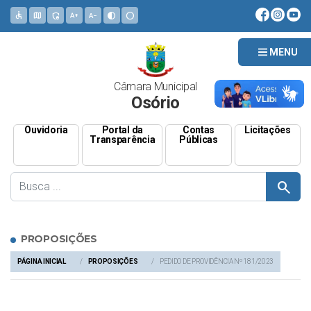
accessible
map
admin_panel_settings
text_increase
text_decrease
contrast
circle
MENU
Câmara Municipal
Osório
Ouvidoria
Portal da
Contas
Licitações
Transparência
Públicas
search
PROPOSIÇÕES
PÁGINA INICIAL
PROPOSIÇÕES
PEDIDO DE PROVIDÊNCIA Nº 181/2023