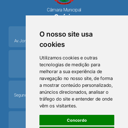
Câmara Municipal
Osório
place
O nosso site usa
Av. Jorge Dariva, 1211, Centro CEP: 95520.000 - Osório/RS
cookies
ring_volume
Utilizamos cookies e outras
tecnologias de medição para
Telefone
melhorar a sua experiência de
(51) 9 8024-0884
navegação no nosso site, de forma
a mostrar conteúdo personalizado,
Schedule
anúncios direcionados, analisar o
Segunda-feira a Sexta-feira: 08h às 12h e das 13h30min às
tráfego do site e entender de onde
17h30min
vêm os visitantes.
mail
Concordo
Email