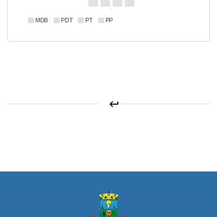
MDB
PDT
PT
PP
keyboard_return