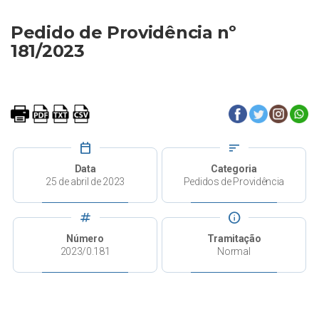
Pedido de Providência nº
181/2023
calendar_today
sort
Data
Categoria
25 de abril de 2023
Pedidos de Providência
tag
info
Número
Tramitação
2023/0.181
Normal