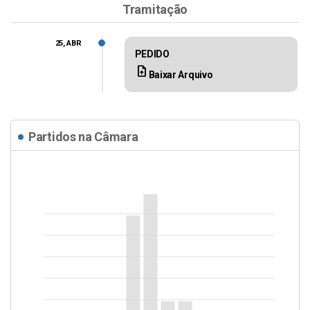
Tramitação
25, ABR
PEDIDO
upload_file
Baixar Arquivo
Partidos na Câmara