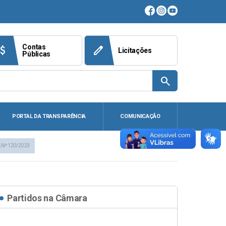
Contas
ach_money
edit
Licitações
Públicas
search
PORTAL DA TRANSPARÊNCIA
COMUNICAÇÃO
 Nº 120/2023
Partidos na Câmara