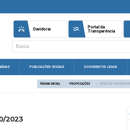
Portal da
ring_volume
manage_search
att
Ouvidoria
Transparência
NÁRIAS
PUBLICAÇÕES OFICIAIS
DOCUMENTOS LEGAIS
PÁGINA INICIAL
PROPOSIÇÕES
PEDIDO DE PROVIDÊNCIA
20/2023