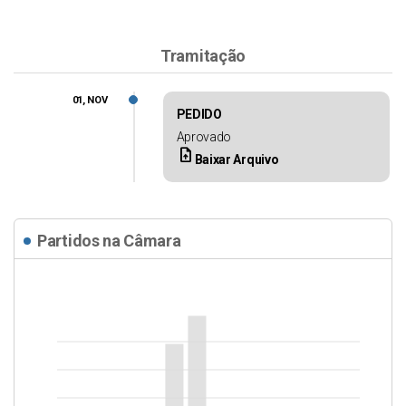
Tramitação
01, NOV
PEDIDO
Aprovado
upload_file
Baixar Arquivo
Partidos na Câmara