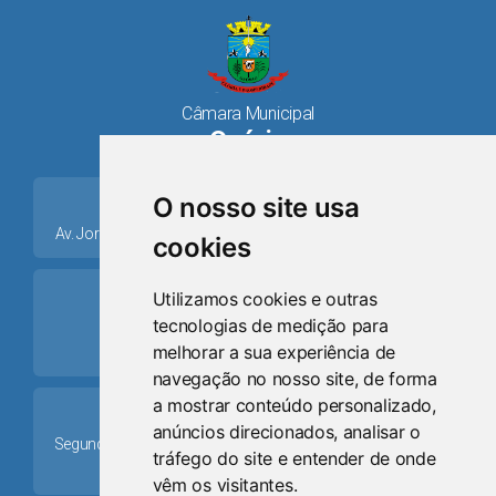
Câmara Municipal
Osório
place
O nosso site usa
Av. Jorge Dariva, 1211, Centro CEP: 95520.000 - Osório/RS
cookies
ring_volume
Utilizamos cookies e outras
tecnologias de medição para
Telefone
melhorar a sua experiência de
(51) 9 8024-0884
navegação no nosso site, de forma
a mostrar conteúdo personalizado,
Schedule
anúncios direcionados, analisar o
Segunda-feira a Sexta-feira: 08h às 12h e das 13h30min às
tráfego do site e entender de onde
17h30min
vêm os visitantes.