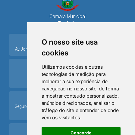
Câmara Municipal
Osório
place
O nosso site usa
Av. Jorge Dariva, 1211, Centro CEP: 95520.000 - Osório/RS
cookies
ring_volume
Utilizamos cookies e outras
tecnologias de medição para
Telefone
melhorar a sua experiência de
(51) 9 8024-0884
navegação no nosso site, de forma
a mostrar conteúdo personalizado,
Schedule
anúncios direcionados, analisar o
Segunda-feira a Sexta-feira: 08h às 12h e das 13h30min às
tráfego do site e entender de onde
17h30min
vêm os visitantes.
mail
Concordo