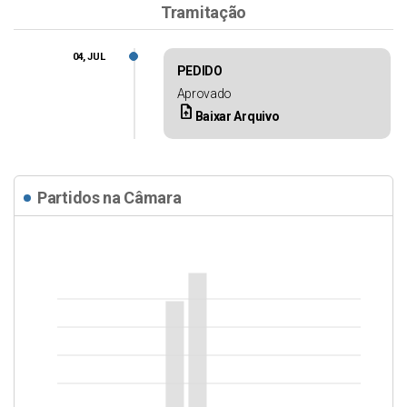
Tramitação
04, JUL
PEDIDO
Aprovado
upload_file
Baixar Arquivo
Partidos na Câmara