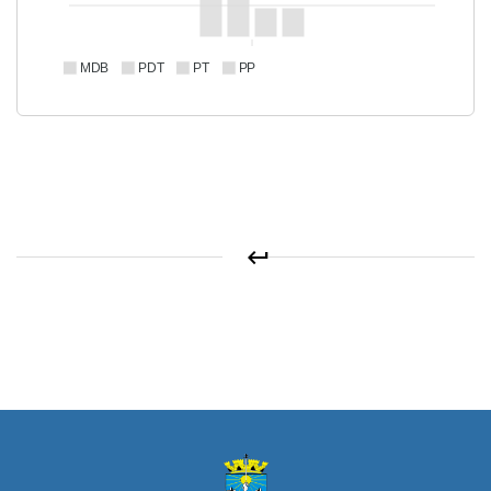
MDB
PDT
PT
PP
keyboard_return