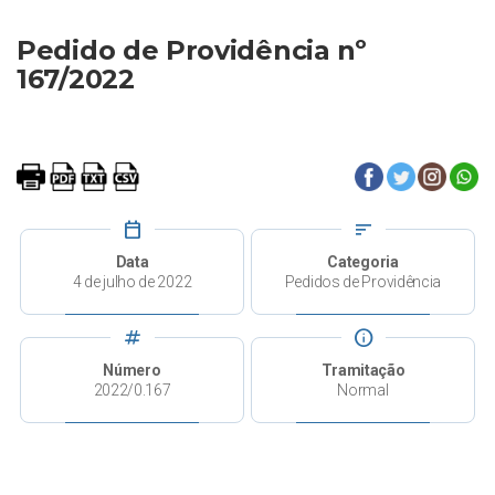
Pedido de Providência nº
167/2022
calendar_today
sort
Data
Categoria
4 de julho de 2022
Pedidos de Providência
tag
info
Número
Tramitação
2022/0.167
Normal