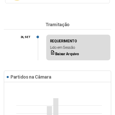
Tramitação
26, SET
REQUERIMENTO
Lido em Sessão
upload_file
Baixar Arquivo
Partidos na Câmara