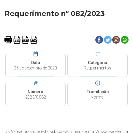
Requerimento nº 082/2023
calendar_today
sort
Data
Categoria
25 de setembro de 2023
Requerimentos
tag
info
Número
Tramitação
2023/0.082
Normal
Os Vereadores que este subscrevem requerem a Vossa Excelência,