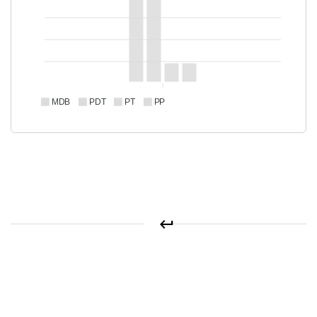
MDB
PDT
PT
PP
keyboard_return