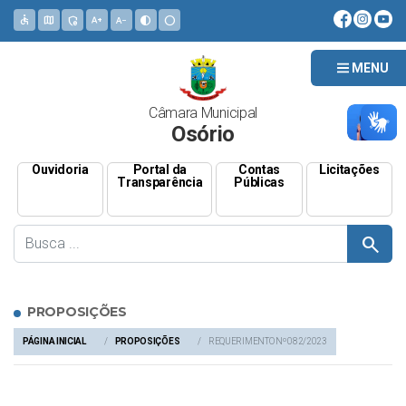
accessible
map
admin_panel_settings
text_increase
text_decrease
contrast
circle
MENU
Câmara Municipal
Osório
Ouvidoria
Portal da
Contas
Licitações
Transparência
Públicas
search
PROPOSIÇÕES
PÁGINA INICIAL
PROPOSIÇÕES
REQUERIMENTO Nº 082/2023