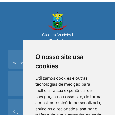
Câmara Municipal
Osório
place
O nosso site usa
Av. Jorge Dariva, 1211, Centro CEP: 95520.000 - Osório/RS
cookies
ring_volume
Utilizamos cookies e outras
tecnologias de medição para
Telefone
melhorar a sua experiência de
(51) 9 8024-0884
navegação no nosso site, de forma
a mostrar conteúdo personalizado,
Schedule
anúncios direcionados, analisar o
Segunda-feira a Sexta-feira: 08h às 12h e das 13h30min às