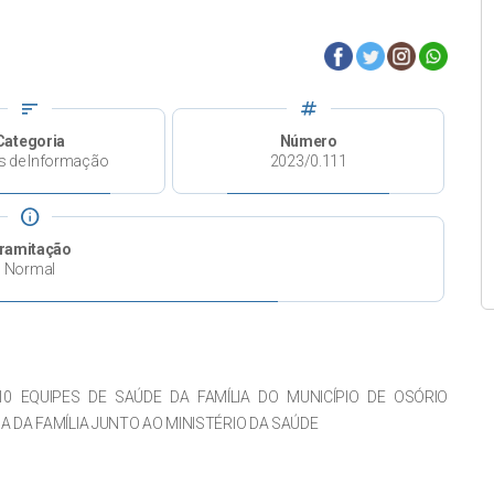
sort
tag
Categoria
Número
s de Informação
2023/0.111
info
ramitação
Normal
 EQUIPES DE SAÚDE DA FAMÍLIA DO MUNICÍPIO DE OSÓRIO
 DA FAMÍLIA JUNTO AO MINISTÉRIO DA SAÚDE