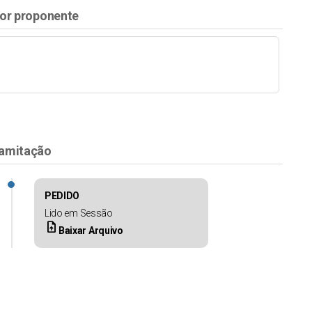
or proponente
amitação
PEDIDO
Lido em Sessão
upload_file
Baixar Arquivo