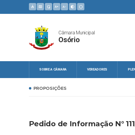
accessible
map
admin_panel_settings
text_increase
text_decrease
contrast
circle
Câmara Municipal
Osório
SOBRE A CÂMARA
VEREADORES
PLE
PROPOSIÇÕES
Pedido de Informação N° 11