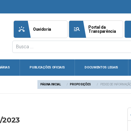
Portal da
ring_volume
manage_search
att
Ouvidoria
Transparência
NÁRIAS
PUBLICAÇÕES OFICIAIS
DOCUMENTOS LEGAIS
PÁGINA INICIAL
PROPOSIÇÕES
PEDIDO DE INFORMAÇÃO
1/2023