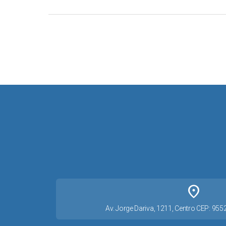
place
Av. Jorge Dariva, 1211, Centro CEP: 95