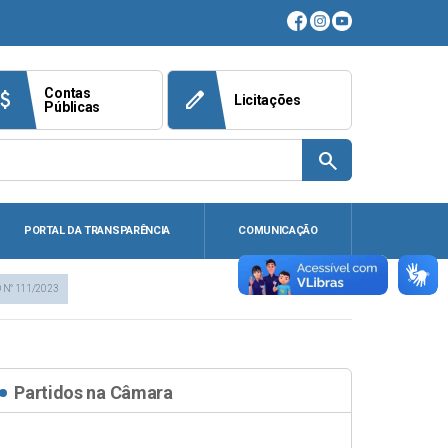
Contas
ach_money
edit
Licitações
Públicas
search
PORTAL DA TRANSPARÊNCIA
COMUNICAÇÃO
 N° 111/2023
Partidos na Câmara