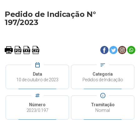
Pedido de Indicação N°
197/2023
calendar_today
sort
Data
Categoria
10 de outubro de 2023
Pedidos de Indicação
tag
info
Número
Tramitação
2023/0.197
Normal