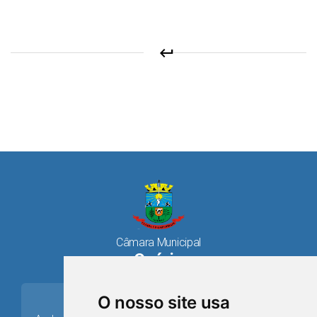
keyboard_return
Câmara Municipal
Osório
place
O nosso site usa