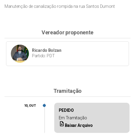
Manutenção de canalização rompida na rua Santos Dumont
Vereador proponente
Ricardo Bolzan
Partido: PDT
Tramitação
10, OUT
PEDIDO
Em Tramitação
upload_file
Baixar Arquivo