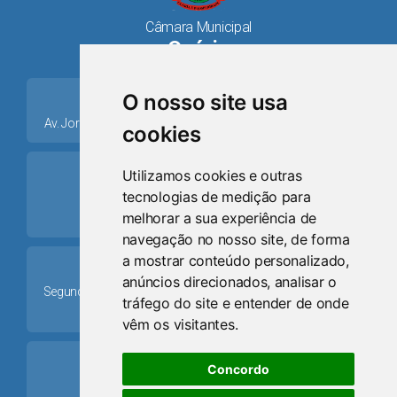
Câmara Municipal
Osório
place
O nosso site usa
Av. Jorge Dariva, 1211, Centro CEP: 95520.000 - Osório/RS
cookies
ring_volume
Utilizamos cookies e outras
tecnologias de medição para
Telefone
melhorar a sua experiência de
(51) 9 8024-0884
navegação no nosso site, de forma
a mostrar conteúdo personalizado,
Schedule
anúncios direcionados, analisar o
Segunda-feira a Sexta-feira: 08h às 12h e das 13h30min às
tráfego do site e entender de onde
17h30min
vêm os visitantes.
mail
Concordo
Email