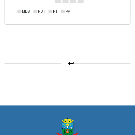
MDB
PDT
PT
PP
keyboard_return