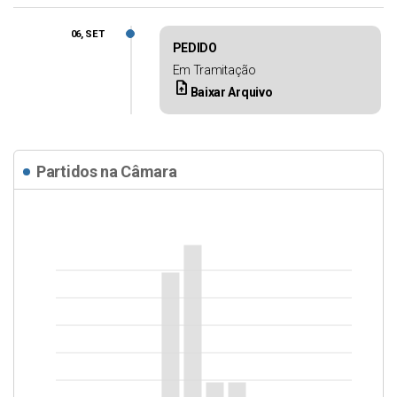
06, SET
PEDIDO
Em Tramitação
upload_file
Baixar Arquivo
Partidos na Câmara