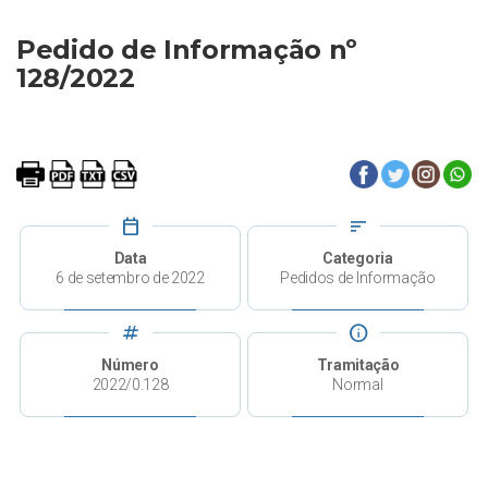
Pedido de Informação nº
128/2022
calendar_today
sort
Data
Categoria
6 de setembro de 2022
Pedidos de Informação
tag
info
Número
Tramitação
2022/0.128
Normal