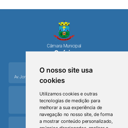
Câmara Municipal
Osório
place
O nosso site usa
Av. Jorge Dariva, 1211, Centro CEP: 95520.000 - Osório/RS
cookies
ring_volume
Utilizamos cookies e outras
tecnologias de medição para
Telefone
melhorar a sua experiência de
(51) 9 8024-0884
navegação no nosso site, de forma
a mostrar conteúdo personalizado,
Schedule