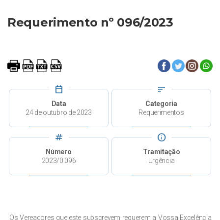
Requerimento nº 096/2023
calendar_today
sort
Data
Categoria
24 de outubro de 2023
Requerimentos
tag
info
Número
Tramitação
2023/0.096
Urgência
Os Vereadores que este subscrevem requerem a Vossa Excelência,