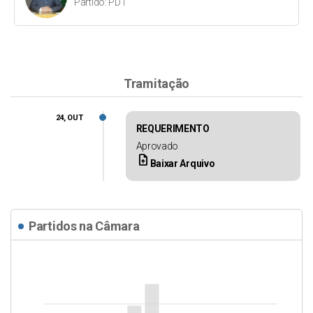
Partido: PDT
Tramitação
24, OUT
REQUERIMENTO
Aprovado
upload_file
Baixar Arquivo
Partidos na Câmara