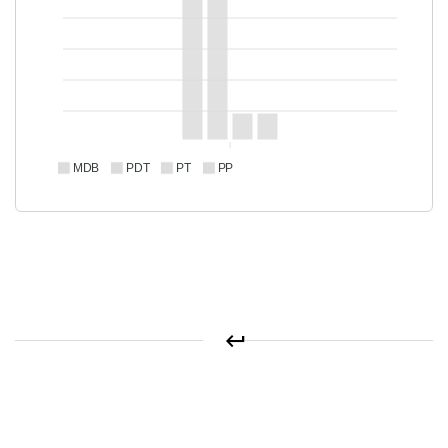
MDB
PDT
PT
PP
keyboard_return