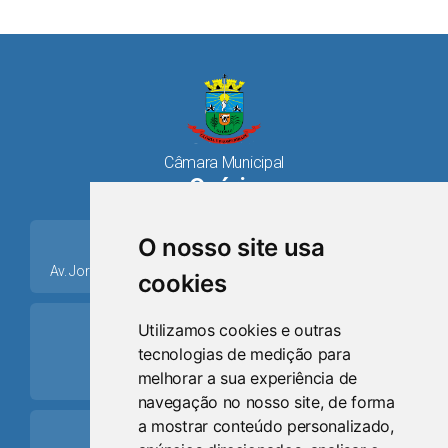
Câmara Municipal
Osório
place
O nosso site usa
Av. Jorge Dariva, 1211, Centro CEP: 95520.000 - Osório/RS
cookies
ring_volume
Utilizamos cookies e outras
tecnologias de medição para
Telefone
melhorar a sua experiência de
(51) 9 8024-0884
navegação no nosso site, de forma
a mostrar conteúdo personalizado,
Schedule