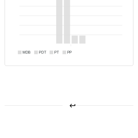
MDB
PDT
PT
PP
keyboard_return