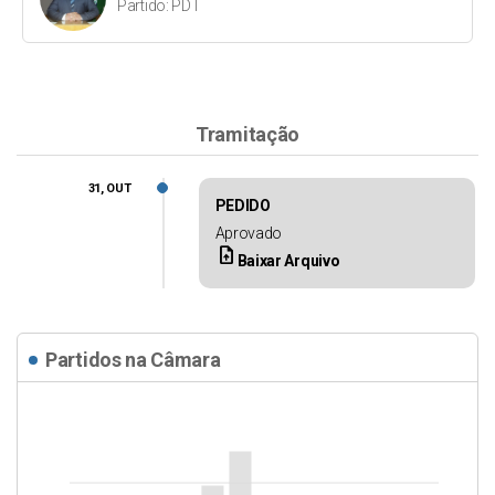
Partido: PDT
Tramitação
31, OUT
PEDIDO
Aprovado
upload_file
Baixar Arquivo
Partidos na Câmara