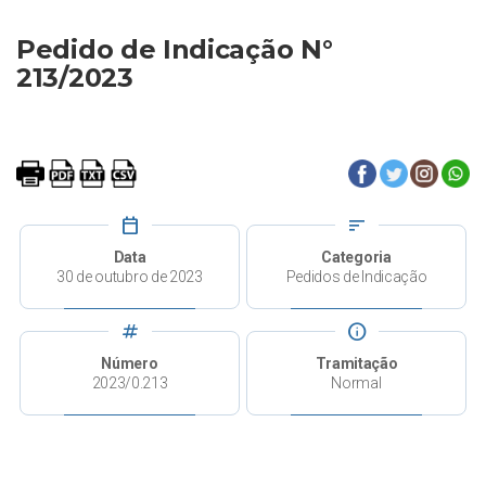
Pedido de Indicação N°
213/2023
calendar_today
sort
Data
Categoria
30 de outubro de 2023
Pedidos de Indicação
tag
info
Número
Tramitação
2023/0.213
Normal