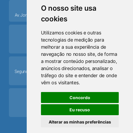
place
O nosso site usa
Av. Jorge Dariva, 1211, Centro CEP: 95520.000 - Osório/RS
cookies
ring_volume
Utilizamos cookies e outras
tecnologias de medição para
Telefone
melhorar a sua experiência de
(51) 9 8024-0884
navegação no nosso site, de forma
a mostrar conteúdo personalizado,
Schedule
anúncios direcionados, analisar o
Segunda-feira a Sexta-feira: 08h às 12h e das 13h30min às
tráfego do site e entender de onde
17h30min
vêm os visitantes.
mail
Concordo
Email
Eu recuso
camaraosorio@gmail.com
Alterar as minhas preferências