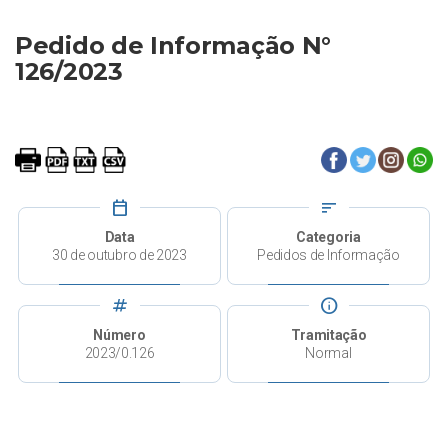
Pedido de Informação N°
126/2023
calendar_today
sort
Data
Categoria
30 de outubro de 2023
Pedidos de Informação
tag
info
Número
Tramitação
2023/0.126
Normal