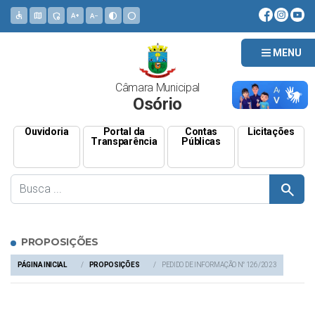
accessible
map
admin_panel_settings
text_increase
text_decrease
contrast
circle
MENU
Câmara Municipal
Osório
Ouvidoria
Portal da
Contas
Licitações
Transparência
Públicas
search
PROPOSIÇÕES
PÁGINA INICIAL
PROPOSIÇÕES
PEDIDO DE INFORMAÇÃO N° 126/2023