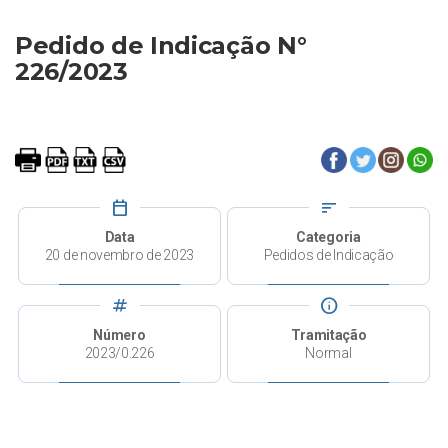
Pedido de Indicação N°
226/2023
calendar_today
sort
Data
Categoria
20 de novembro de 2023
Pedidos de Indicação
tag
info
Número
Tramitação
2023/0.226
Normal