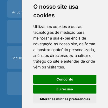
place
O nosso site usa
Av. Jorge Dariva, 1211, Centro CEP: 95520.000 - Osório/RS
cookies
ring_volume
Utilizamos cookies e outras
tecnologias de medição para
Telefone
melhorar a sua experiência de
(51) 9 8024-0884
navegação no nosso site, de forma
a mostrar conteúdo personalizado,
Schedule
anúncios direcionados, analisar o
Segunda-feira a Sexta-feira: 08h às 12h e das 13h30min às
tráfego do site e entender de onde
17h30min
vêm os visitantes.
mail
Concordo
Email
Eu recuso
camaraosorio@gmail.com
Alterar as minhas preferências