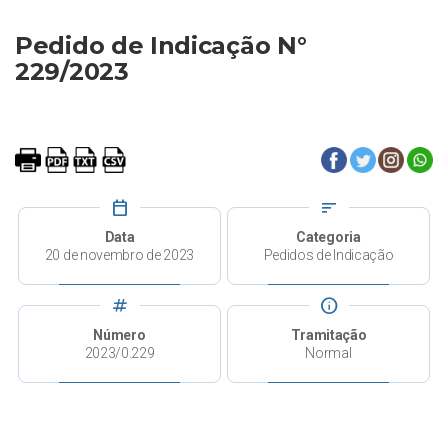
Pedido de Indicação N°
229/2023
calendar_today
sort
Data
Categoria
20 de novembro de 2023
Pedidos de Indicação
tag
info
Número
Tramitação
2023/0.229
Normal