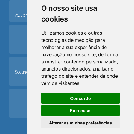
place
O nosso site usa
Av. Jorge Dariva, 1211, Centro CEP: 95520.000 - Osório/RS
cookies
ring_volume
Utilizamos cookies e outras
tecnologias de medição para
Telefone
melhorar a sua experiência de
(51) 9 8024-0884
navegação no nosso site, de forma
a mostrar conteúdo personalizado,
Schedule
anúncios direcionados, analisar o
Segunda-feira a Sexta-feira: 08h às 12h e das 13h30min às
tráfego do site e entender de onde
17h30min
vêm os visitantes.
mail
Concordo
Email
Eu recuso
camaraosorio@gmail.com
Alterar as minhas preferências