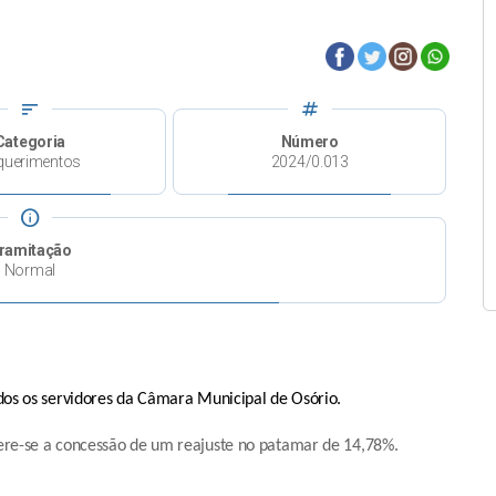
sort
tag
Categoria
Número
querimentos
2024/0.013
info
ramitação
Normal
odos os servidores da Câmara Municipal de Osório.
ugere-se a concessão de um reajuste no patamar de 14,78%.