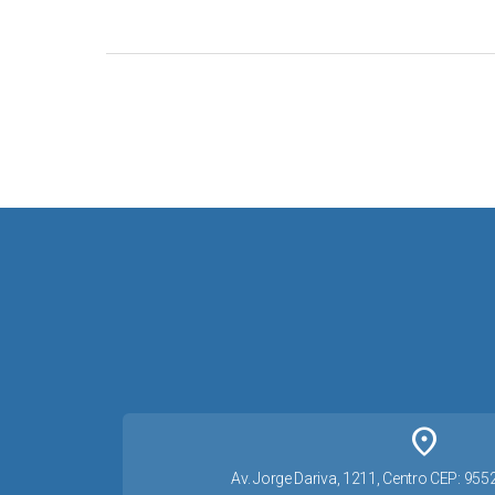
place
Av. Jorge Dariva, 1211, Centro CEP: 95