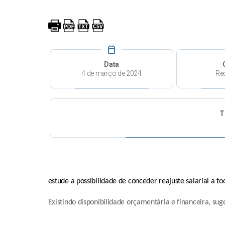
calendar_today
Data
4 de março de 2024
Re
T
estude a possibilidade de conceder reajuste salarial a t
Existindo disponibilidade orçamentária e financeira, s