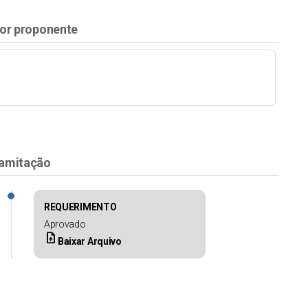
or proponente
amitação
REQUERIMENTO
Aprovado
upload_file
Baixar Arquivo