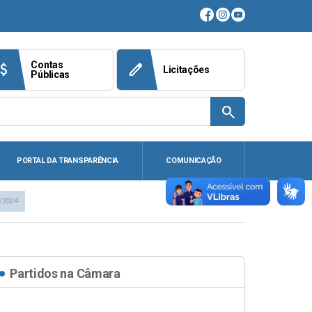
Contas
ach_money
edit
Licitações
Públicas
search
PORTAL DA TRANSPARÊNCIA
COMUNICAÇÃO
/2024
Partidos na Câmara