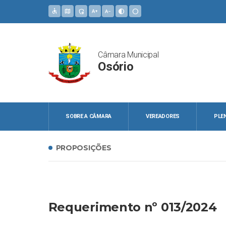
accessible
map
admin_panel_settings
text_increase
text_decrease
contrast
circle
Câmara Municipal
Osório
SOBRE A CÂMARA
VEREADORES
PLE
PROPOSIÇÕES
Requerimento nº 013/2024