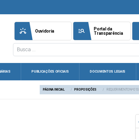
Portal da
ring_volume
manage_search
att
Ouvidoria
Transparência
NÁRIAS
PUBLICAÇÕES OFICIAIS
DOCUMENTOS LEGAIS
PÁGINA INICIAL
PROPOSIÇÕES
REQUERIMENTO Nº 013