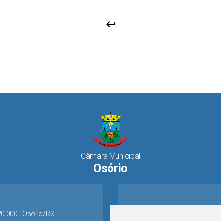
keyboard_return
Câmara Municipal
Osório
520.000 - Osório/RS