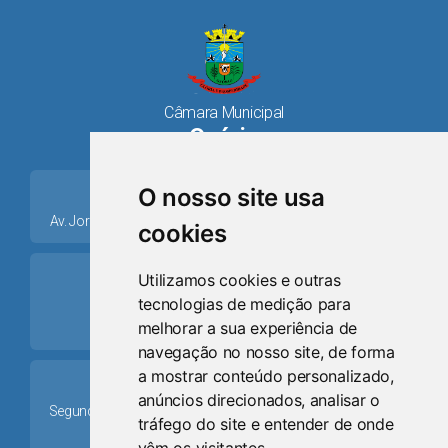
Câmara Municipal
Osório
place
O nosso site usa
Av. Jorge Dariva, 1211, Centro CEP: 95520.000 - Osório/RS
cookies
ring_volume
Utilizamos cookies e outras
tecnologias de medição para
Telefone
melhorar a sua experiência de
(51) 9 8024-0884
navegação no nosso site, de forma
a mostrar conteúdo personalizado,
Schedule
anúncios direcionados, analisar o
Segunda-feira a Sexta-feira: 08h às 12h e das 13h30min às
tráfego do site e entender de onde
17h30min