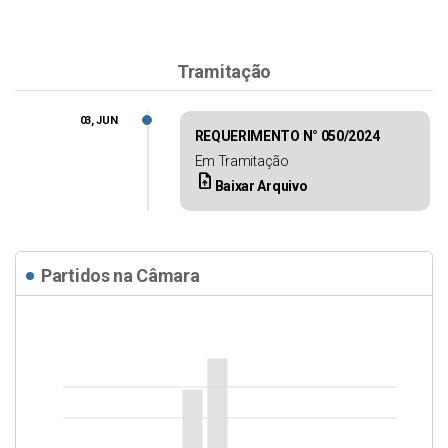
Tramitação
03, JUN
REQUERIMENTO N° 050/2024
Em Tramitação
upload_file
Baixar Arquivo
Partidos na Câmara