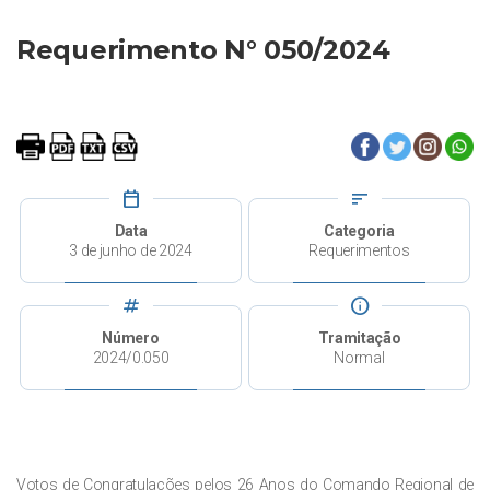
Requerimento N° 050/2024
calendar_today
sort
Data
Categoria
3 de junho de 2024
Requerimentos
tag
info
Número
Tramitação
2024/0.050
Normal
Votos de Congratulações pelos 26 Anos do Comando Regional de