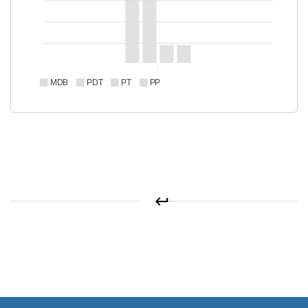
MDB
PDT
PT
PP
keyboard_return