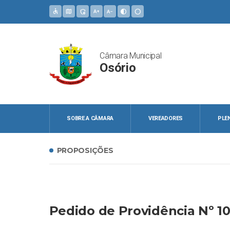
accessible
map
admin_panel_settings
text_increase
text_decrease
contrast
circle
Câmara Municipal
Osório
SOBRE A CÂMARA
VEREADORES
PLE
PROPOSIÇÕES
Pedido de Providência Nº 1