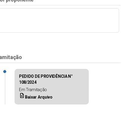
amitação
PEDIDO DE PROVIDÊNCIA N°
108/2024
Em Tramitação
upload_file
Baixar Arquivo