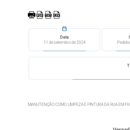
calendar_today
Data
11 de setembro de 2024
Pedido
T
MANUTENÇÃO COMO LIMPEZA E PINTURA DA RUA EM FRE
Veread