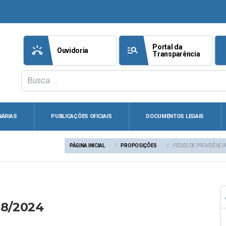
Portal da
ring_volume
manage_search
att
Ouvidoria
Transparência
NÁRIAS
PUBLICAÇÕES OFICIAIS
DOCUMENTOS LEGAIS
PÁGINA INICIAL
PROPOSIÇÕES
PEDIDO DE PROVIDÊNCIA
08/2024