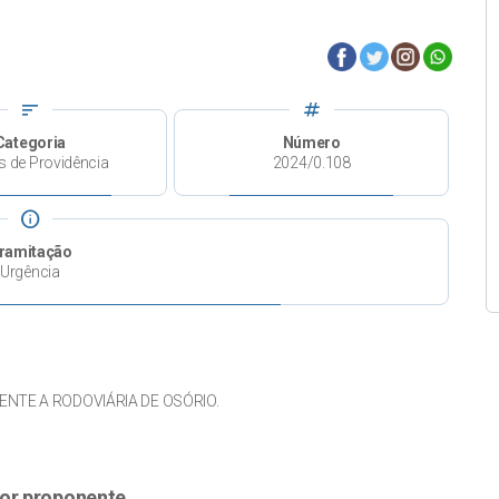
sort
tag
Categoria
Número
s de Providência
2024/0.108
info
ramitação
Urgência
NTE A RODOVIÁRIA DE OSÓRIO.
or proponente