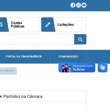
Contas
ach_money
edit
Licitações
Públicas
search
PORTAL DA TRANSPARÊNCIA
COMUNICAÇÃO
 Nº 108/2024
Partidos na Câmara