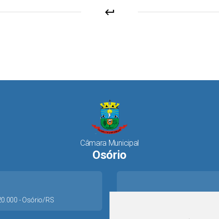
keyboard_return
Câmara Municipal
Osório
520.000 - Osório/RS