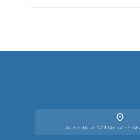
place
Av. Jorge Dariva, 1211, Centro CEP: 95