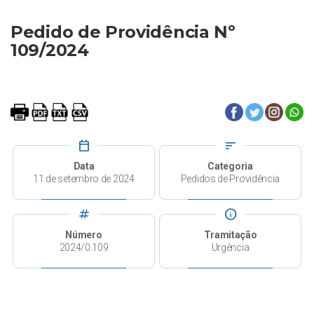
Pedido de Providência Nº
109/2024
calendar_today
sort
Data
Categoria
11 de setembro de 2024
Pedidos de Providência
tag
info
Número
Tramitação
2024/0.109
Urgência