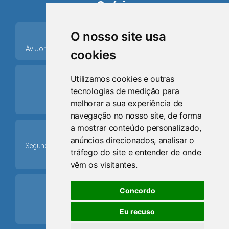
Osório
place
O nosso site usa
Av. Jorge Dariva, 1211, Centro CEP: 95520.000 - Osório/RS
cookies
ring_volume
Utilizamos cookies e outras
tecnologias de medição para
Telefone
melhorar a sua experiência de
(51) 9 8024-0884
navegação no nosso site, de forma
a mostrar conteúdo personalizado,
Schedule
anúncios direcionados, analisar o
Segunda-feira a Sexta-feira: 08h às 12h e das 13h30min às
tráfego do site e entender de onde
17h30min
vêm os visitantes.
mail
Concordo
Email
Eu recuso
camaraosorio@gmail.com