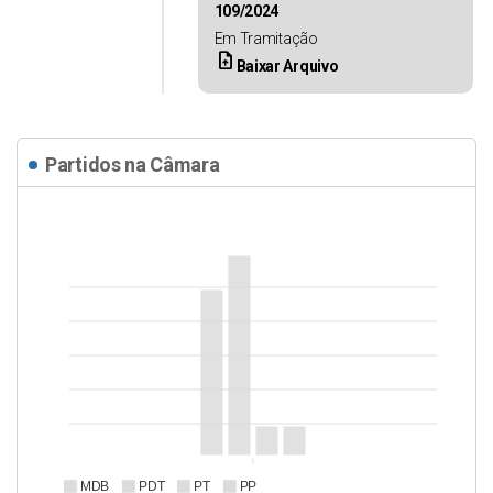
109/2024
Em Tramitação
upload_file
Baixar Arquivo
Partidos na Câmara
MDB
PDT
PT
PP