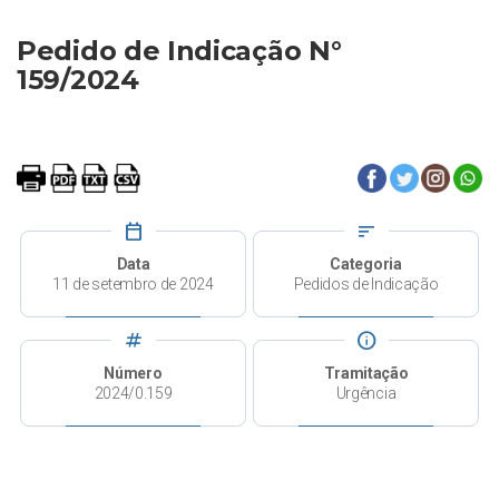
Pedido de Indicação N°
159/2024
calendar_today
sort
Data
Categoria
11 de setembro de 2024
Pedidos de Indicação
tag
info
Número
Tramitação
2024/0.159
Urgência