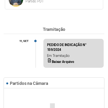
Partido: PDT
Tramitação
11, SET
PEDIDO DE INDICAÇÃO N°
159/2024
Em Tramitação
upload_file
Baixar Arquivo
Partidos na Câmara