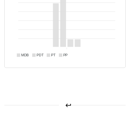
MDB
PDT
PT
PP
keyboard_return