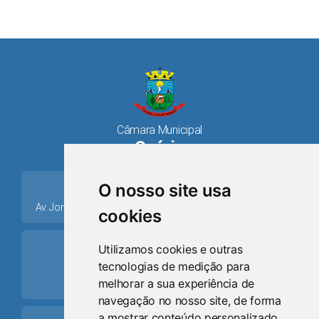
Câmara Municipal
Osório
place
O nosso site usa
Av. Jorge Dariva, 1211, Centro CEP: 95520.000 - Osório/RS
cookies
ring_volume
Utilizamos cookies e outras
tecnologias de medição para
Telefone
melhorar a sua experiência de
(51) 9 8024-0884
navegação no nosso site, de forma
a mostrar conteúdo personalizado,