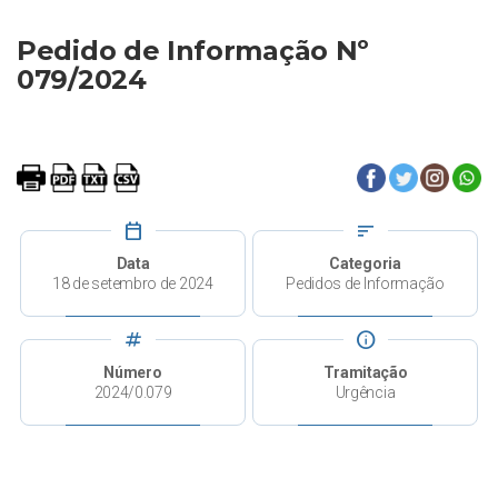
Pedido de Informação Nº
079/2024
calendar_today
sort
Data
Categoria
18 de setembro de 2024
Pedidos de Informação
tag
info
Número
Tramitação
2024/0.079
Urgência