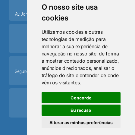
place
O nosso site usa
Av. Jorge Dariva, 1211, Centro CEP: 95520.000 - Osório/RS
cookies
ring_volume
Utilizamos cookies e outras
tecnologias de medição para
Telefone
melhorar a sua experiência de
(51) 9 8024-0884
navegação no nosso site, de forma
a mostrar conteúdo personalizado,
Schedule
anúncios direcionados, analisar o
Segunda-feira a Sexta-feira: 08h às 12h e das 13h30min às
tráfego do site e entender de onde
17h30min
vêm os visitantes.
mail
Concordo
Email
Eu recuso
camaraosorio@gmail.com
Alterar as minhas preferências