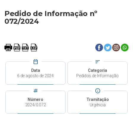
Pedido de Informação nº
072/2024
calendar_today
sort
Data
Categoria
6 de agosto de 2024
Pedidos de Informação
tag
info
Número
Tramitação
2024/0.072
Urgência