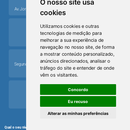
place
O nosso site usa
Av. Jorge Dariva, 1211, Centro CEP: 95520.000 - Osório/RS
cookies
ring_volume
Utilizamos cookies e outras
tecnologias de medição para
Telefone
melhorar a sua experiência de
(51) 9 8024-0884
navegação no nosso site, de forma
a mostrar conteúdo personalizado,
Schedule
anúncios direcionados, analisar o
Segunda-feira a Sexta-feira: 08h às 12h e das 13h30min às
tráfego do site e entender de onde
17h30min
vêm os visitantes.
mail
Concordo
Email
Eu recuso
camaraosorio@gmail.com
Alterar as minhas preferências
Qual o seu nível de satisfação com o atendimento da Câmara