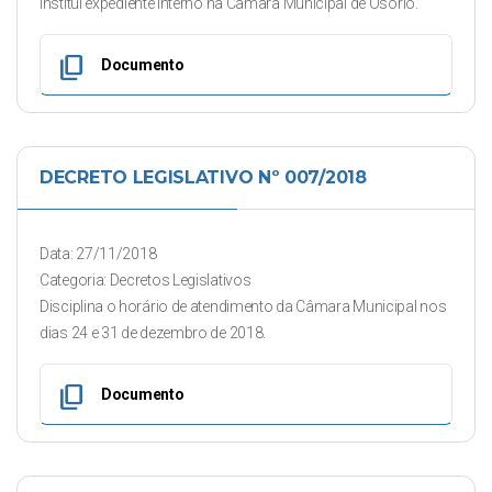
Institui expediente interno na Câmara Municipal de Osório.
content_copy
Documento
DECRETO LEGISLATIVO Nº 007/2018
Data: 27/11/2018
Categoria: Decretos Legislativos
Disciplina o horário de atendimento da Câmara Municipal nos
dias 24 e 31 de dezembro de 2018.
content_copy
Documento