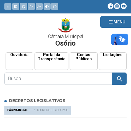
accessible
map
admin_panel_settings
text_increase
text_decrease
contrast
circle
MENU
Câmara Municipal
Osório
Ouvidoria
Portal da
Contas
Licitações
Transparência
Públicas
search
DECRETOS LEGISLATIVOS
PÁGINA INICIAL
DECRETOS LEGISLATIVOS