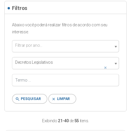
Filtros
Abaixo você poderá realizar filtros de acordo com seu
interesse.
Filtrar por ano...
Decretos Legislativos
×
search
clear
PESQUISAR
LIMPAR
Exibindo
21-40
de
55
itens.