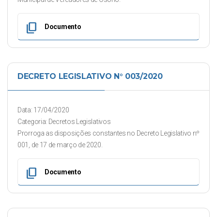
content_copy
Documento
DECRETO LEGISLATIVO N° 003/2020
Data: 17/04/2020
Categoria: Decretos Legislativos
Prorroga as disposições constantes no Decreto Legislativo nº
001, de 17 de março de 2020.
content_copy
Documento