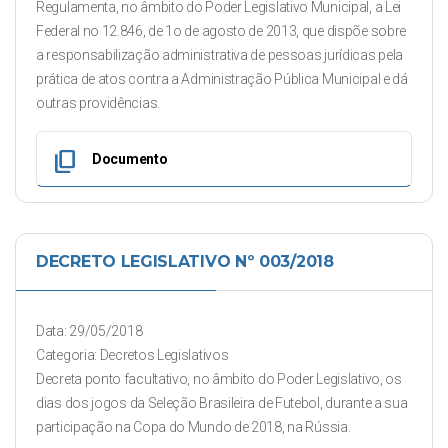
Regulamenta, no âmbito do Poder Legislativo Municipal, a Lei
Federal no 12.846, de 1o de agosto de 2013, que dispõe sobre
a responsabilização administrativa de pessoas jurídicas pela
prática de atos contra a Administração Pública Municipal e dá
outras providências.
content_copy
Documento
DECRETO LEGISLATIVO Nº 003/2018
Data: 29/05/2018
Categoria: Decretos Legislativos
Decreta ponto facultativo, no âmbito do Poder Legislativo, os
dias dos jogos da Seleção Brasileira de Futebol, durante a sua
participação na Copa do Mundo de 2018, na Rússia.