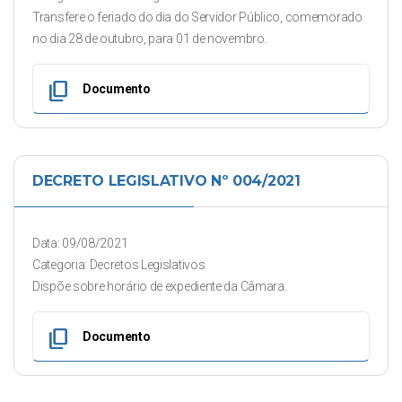
Transfere o feriado do dia do Servidor Público, comemorado
no dia 28 de outubro, para 01 de novembro.
content_copy
Documento
DECRETO LEGISLATIVO Nº 004/2021
Data: 09/08/2021
Categoria: Decretos Legislativos
Dispõe sobre horário de expediente da Câmara.
content_copy
Documento