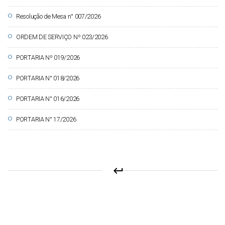
circle
Resolução de Mesa n° 007/2026
circle
ORDEM DE SERVIÇO Nº 023/2026
circle
PORTARIA Nº 019/2026
circle
PORTARIA N° 018/2026
circle
PORTARIA N° 016/2026
circle
PORTARIA N° 17/2026
keyboard_return