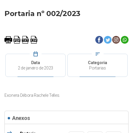
Portaria nº 002/2023
calendar_today
sort
Data
Categoria
2 de janeiro de 2023
Portarias
Exonera Débora Rachele Telles.
Anexos