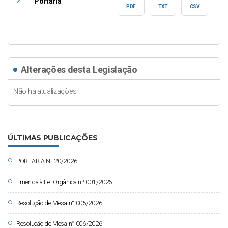
east
Portaria
PDF
TXT
CSV
Alterações desta Legislação
Não há atualizações.
ÚLTIMAS PUBLICAÇÕES
circle
PORTARIA N° 20/2026
circle
Emenda à Lei Orgânica nº 001/2026
circle
Resolução de Mesa n° 005/2026
circle
Resolução de Mesa n° 006/2026