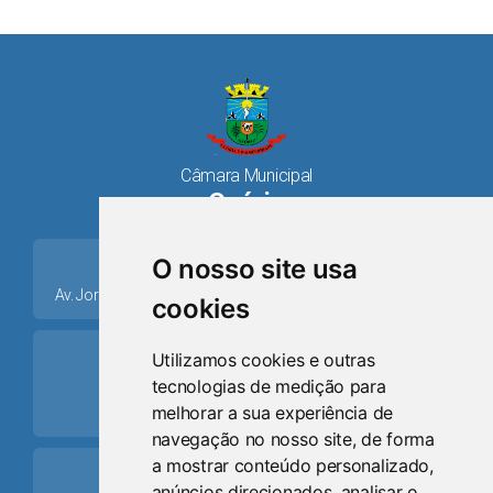
Câmara Municipal
Osório
place
O nosso site usa
Av. Jorge Dariva, 1211, Centro CEP: 95520.000 - Osório/RS
cookies
ring_volume
Utilizamos cookies e outras
tecnologias de medição para
Telefone
melhorar a sua experiência de
(51) 9 8024-0884
navegação no nosso site, de forma
a mostrar conteúdo personalizado,
Schedule
anúncios direcionados, analisar o