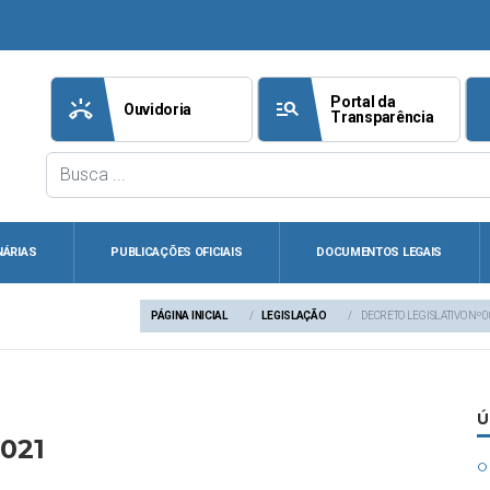
Portal da
ring_volume
manage_search
att
Ouvidoria
Transparência
NÁRIAS
PUBLICAÇÕES OFICIAIS
DOCUMENTOS LEGAIS
PÁGINA INICIAL
LEGISLAÇÃO
DECRETO LEGISLATIVO Nº 
Ú
2021
circle