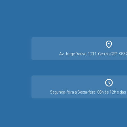
place
Av. Jorge Dariva, 1211, Centro CEP: 95
Schedule
Segunda-feira a Sexta-feira: 08h às 12h e d