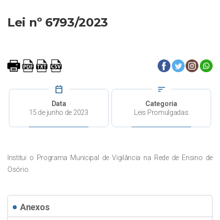
Lei nº 6793/2023
calendar_today
sort
Data
Categoria
15 de junho de 2023
Leis Promulgadas
Institui o Programa Municipal de Vigilância na Rede de Ensino de
Osório.
Anexos