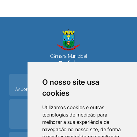
Câmara Municipal
Osório
place
O nosso site usa
Av. Jorge Dariva, 1211, Centro CEP: 95520.000 - Osório/RS
cookies
ring_volume
Utilizamos cookies e outras
tecnologias de medição para
Telefone
melhorar a sua experiência de
(51) 9 8024-0884
navegação no nosso site, de forma
a mostrar conteúdo personalizado,