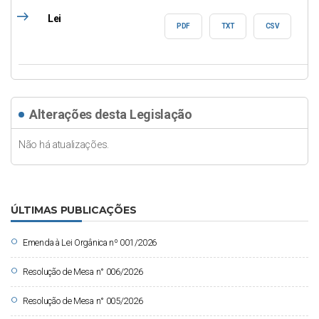
east
Lei
PDF
TXT
CSV
Alterações desta Legislação
Não há atualizações.
ÚLTIMAS PUBLICAÇÕES
circle
Emenda à Lei Orgânica nº 001/2026
circle
Resolução de Mesa n° 006/2026
circle
Resolução de Mesa n° 005/2026