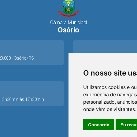
Câmara Municipal
Osório
520.000 - Osório/RS
O nosso site u
Utilizamos cookies e ou
experiência de navegaç
as 13h30min às 17h30min
personalizado, anúncios
ca
onde vêm os visitantes.
Concordo
Eu recu