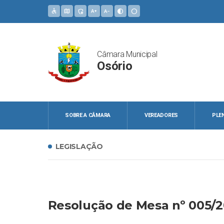
accessible
map
admin_panel_settings
text_increase
text_decrease
contrast
circle
Câmara Municipal
Osório
SOBRE A CÂMARA
VEREADORES
PLE
LEGISLAÇÃO
Resolução de Mesa nº 005/2