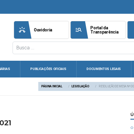
Portal da
ring_volume
manage_search
att
Ouvidoria
Transparência
NÁRIAS
PUBLICAÇÕES OFICIAIS
DOCUMENTOS LEGAIS
PÁGINA INICIAL
LEGISLAÇÃO
RESOLUÇÃO DE MESA Nº 0
Ú
021
circle