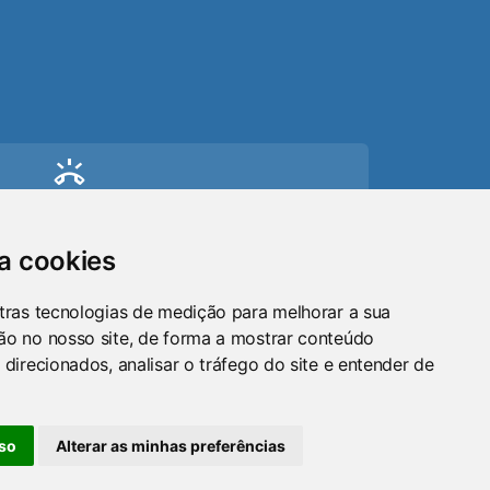
ring_volume
Telefone
(51) 9 8024-0884
sa cookies
mail
tras tecnologias de medição para melhorar a sua
ão no nosso site, de forma a mostrar conteúdo
Email
 direcionados, analisar o tráfego do site e entender de
maraosorio@gmail.com
so
Alterar as minhas preferências