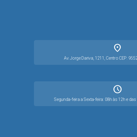
place
Av. Jorge Dariva, 1211, Centro CEP: 95
Schedule
Segunda-feira a Sexta-feira: 08h às 12h e d