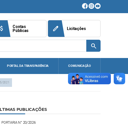
Contas
ach_money
edit
Licitações
Públicas
search
PORTAL DA TRANSPARÊNCIA
COMUNICAÇÃO
05/2021
LTIMAS PUBLICAÇÕES
PORTARIA N° 20/2026