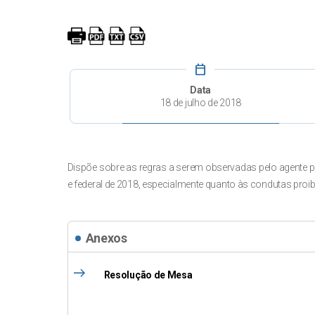
calendar_today
Data
18 de julho de 2018
Dispõe sobre as regras a serem observadas pelo agente pú
e federal de 2018, especialmente quanto às condutas proib
Anexos
east
Resolução de Mesa