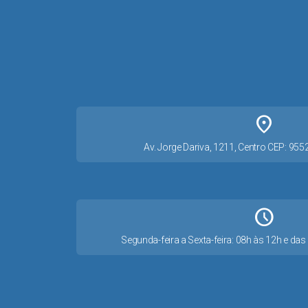
place
Av. Jorge Dariva, 1211, Centro CEP: 95
Schedule
Segunda-feira a Sexta-feira: 08h às 12h e d