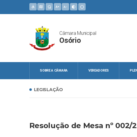
accessible
map
admin_panel_settings
text_increase
text_decrease
contrast
circle
Câmara Municipal
Osório
SOBRE A CÂMARA
VEREADORES
PLE
LEGISLAÇÃO
Resolução de Mesa nº 002/2