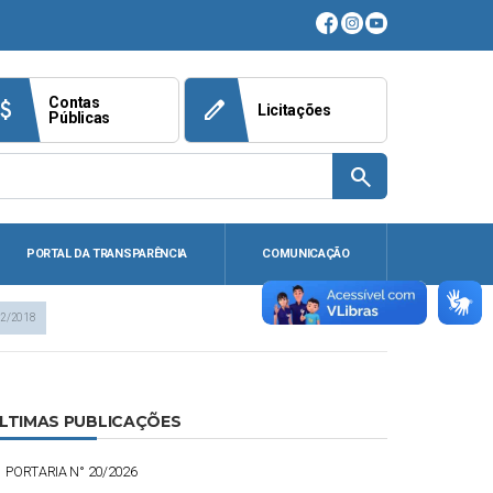
Contas
ach_money
edit
Licitações
Públicas
search
PORTAL DA TRANSPARÊNCIA
COMUNICAÇÃO
02/2018
LTIMAS PUBLICAÇÕES
PORTARIA N° 20/2026