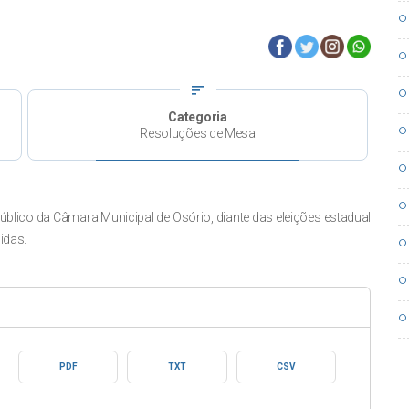
circle
circle
sort
circle
Categoria
circle
Resoluções de Mesa
circle
circle
blico da Câmara Municipal de Osório, diante das eleições estadual
idas.
circle
circle
circle
PDF
TXT
CSV